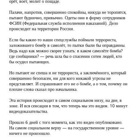
орёт, воет, молит о пощаде.
Палачи, напротив, совершенно спокойны, никуда не торопятся,
пытают буднично, привычно. Одеты они в форму сотрудников
ФСИН (Федеральная служба исполнения наказаний). Дело
происходит на территории России.
Если бы какие-то наши спецслужбы поймали террориста,
заложившего бомбу в самолёт, то пытки были бы оправданны.
Ведь надо как можно скорее узнать: в каком самолёте бомба?
где сообщники? — речь шла бы о спасении сотен людей, кто
бы осудил пытающих.
Но пытают не спеша и не террориста, а заключённого, который
совершенно безопасен, ни для кого никакой угрозы не
представляет. И спрашивают его не о бомбе, а о том, почему он
плохие слова сказал про начальника.
Эта история происходит в самом социальном низу, на дне, в
зоне. И вся сенсация в том, что теперь мы это видим. 10 минут
видеодоказательства.
Прошло 6 дней с того момента, как это видео опубликовано.
На самом социальном верху — на государственном уровне —
ничего не произошло.