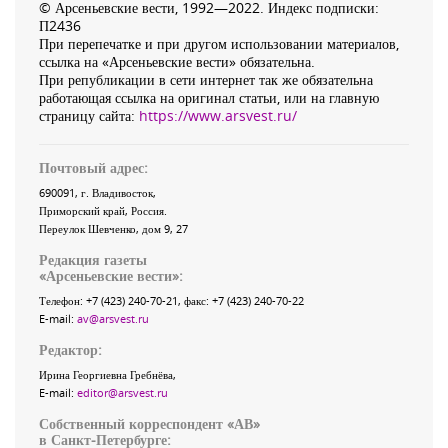
© Арсеньевские вести, 1992—2022. Индекс подписки:
П2436
При перепечатке и при другом использовании материалов,
ссылка на «Арсеньевские вести» обязательна.
При републикации в сети интернет так же обязательна
работающая ссылка на оригинал статьи, или на главную
страницу сайта:
https://www.arsvest.ru/
Почтовый адрес:
690091
, г.
Владивосток
,
Приморский край
,
Россия
.
Переулок Шевченко
, дом 9, 27
Редакция газеты
«
Арсеньевские вести
»:
Телефон:
+7 (423) 240-70-21
, факс:
+7 (423) 240-70-22
E-mail:
av@arsvest.ru
Редактор:
Ирина Георгиевна Гребнёва,
E-mail:
editor@arsvest.ru
Собственный корреспондент «АВ»
в Санкт-Петербурге: