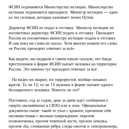
ФСИН подчиняется Министерству юстиции. Министерство
юстиции подчиняется президенту. Министр юстиции — один
из тех силовых, которых назначает лично Путин.
Директор ФСИН не подал в отставку. Министр юстиции не
посоветовал директору ФСИН подать в отставку. Президент
России не посоветовал министру юстиции подать в отставку.
И сам пока ни слова не сказал. Хотя многие помнят его слова
«в России президент отвечает за всё».
Как видите, мы недаром в самом начале сказали, что банда
преступников в форме ФСИН пытает человека на территории
России. Это именно тут президент отвечает за всё.
...На видео ни аварии, ни террористов, вообще никаких
врагов. То ли 12, то ли 15 мужчин в форме пытают одного
беззащитного человека. Новость ли это?
Постоянно, год за годом, день за днём идут сообщения о
смерти заключённых в СИЗО или в зоне. Официальные
документы гласят: такой-то упал с кровати, причинив себе
несовместимые с жизнью повреждения: перелом
позвоночника, пролом теменной кости, пролом затылка,
пролом лба, сломанные рёбра, следы ожогов и электрошокера,