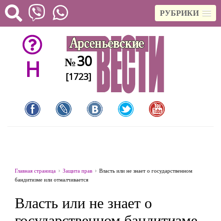
РУБРИКИ
30
№
H
[1723]
Главная страница
Защита прав
Власть или не знает о государственном
бандитизме или отмалчивается
Власть или не знает о
государственном бандитизме