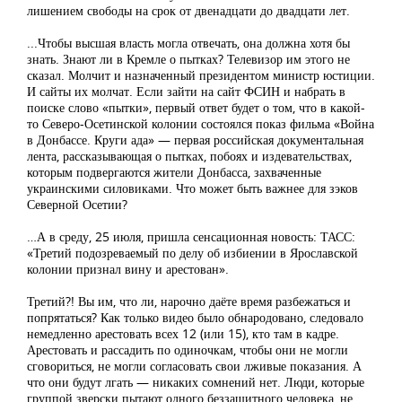
лишением свободы на срок от двенадцати до двадцати лет.
...Чтобы высшая власть могла отвечать, она должна хотя бы
знать. Знают ли в Кремле о пытках? Телевизор им этого не
сказал. Молчит и назначенный президентом министр юстиции.
И сайты их молчат. Если зайти на сайт ФСИН и набрать в
поиске слово «пытки», первый ответ будет о том, что в какой-
то Северо-Осетинской колонии состоялся показ фильма «Война
в Донбассе. Круги ада» — первая российская документальная
лента, рассказывающая о пытках, побоях и издевательствах,
которым подвергаются жители Донбасса, захваченные
украинскими силовиками. Что может быть важнее для зэков
Северной Осетии?
…А в среду, 25 июля, пришла сенсационная новость: ТАСС:
«Третий подозреваемый по делу об избиении в Ярославской
колонии признал вину и арестован».
Третий?! Вы им, что ли, нарочно даёте время разбежаться и
попрятаться? Как только видео было обнародовано, следовало
немедленно арестовать всех 12 (или 15), кто там в кадре.
Арестовать и рассадить по одиночкам, чтобы они не могли
сговориться, не могли согласовать свои лживые показания. А
что они будут лгать — никаких сомнений нет. Люди, которые
группой зверски пытают одного беззащитного человека, не