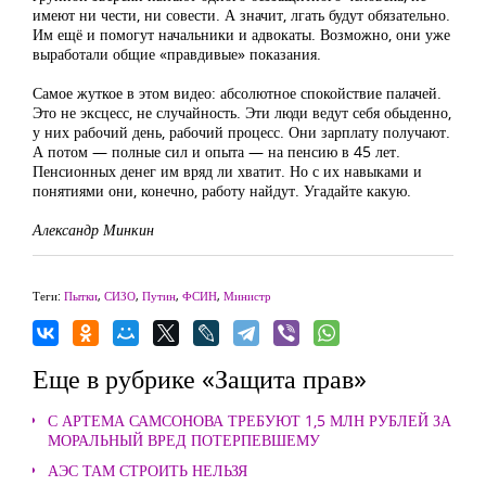
имеют ни чести, ни совести. А значит, лгать будут обязательно.
Им ещё и помогут начальники и адвокаты. Возможно, они уже
выработали общие «правдивые» показания.
Самое жуткое в этом видео: абсолютное спокойствие палачей.
Это не эксцесс, не случайность. Эти люди ведут себя обыденно,
у них рабочий день, рабочий процесс. Они зарплату получают.
А потом — полные сил и опыта — на пенсию в 45 лет.
Пенсионных денег им вряд ли хватит. Но с их навыками и
понятиями они, конечно, работу найдут. Угадайте какую.
Александр Минкин
Теги:
Пытки
,
СИЗО
,
Путин
,
ФСИН
,
Министр
Еще в рубрике «Защита прав»
С АРТЕМА САМСОНОВА ТРЕБУЮТ 1,5 МЛН РУБЛЕЙ ЗА
МОРАЛЬНЫЙ ВРЕД ПОТЕРПЕВШЕМУ
АЭС ТАМ СТРОИТЬ НЕЛЬЗЯ