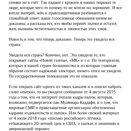
синяки не в счёт. Так падают с кровати в наших тюрьмах те
люди, которые чего-то почему-то не хотели по-хорошему. И все
вопли матерей, жён и правозащитников разбиваются о
спокойный ответ: ваши голословные обвинения ничем не
доказаны, а рассказы тех, кто якобы перенёс пытки и остался
жив, вызваны мстительностью и лживостью этих зэков.
Новость в том, что теперь доказано. Теперь это увидела вся
страна.
Увидела вся страна? Конечно, нет. Это увидели те, кто
открывает сайты «Новой газеты», «МК» и т.п. Но телезрители,
которых в нашей стране большинство и из которых главным
образом состоит надёжный электорат, ничего этого не увидели.
По государственным телеканалам это не показали.
Если открыть сайт одного из таких каналов и в поиске набрать
слово «пытки», то вы увидите сообщение от 4 августа 2015
года о том, что «в интернет попали кадры пыток, которым,
возможно, подвергается сын Муаммара Каддафи, и о том, что
мировые СМИ и правозащитные организации обеспокоены
кадрами издевательств и пыток». Или более свежий материал
от 4 июля 2018 года: «письмо российского лётчика,
отбывающего 20-летний срок в США, о пытках и лишениях в
американской тюрьме».