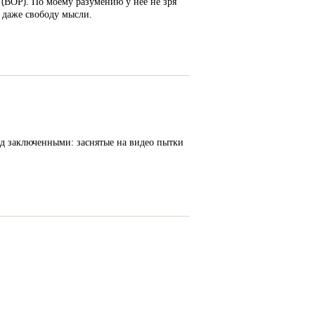
 (ВОР). По моему разумению у неё не зря
и даже свободу мысли.
ад заключенными: заснятые на видео пытки