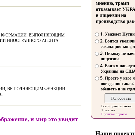
мнению, трамп
отказывает УКР
в лицензии на
производство рак
1. Уважает Путин
 ИНФОРМАЦИИ, ВЫПОЛНЯЮЩИМ
ИИ ИНОСТРАННОГО АГЕНТА.
2. Боится увелич
эскалацию конфл
3. Никому не дает
лицензии.
4. Боится нападе
Украины на СШ
5. Просто у него 
поведения такая:
АЦИИ, ВЫПОЛНЯЮЩИМ ФУНКЦИИ
обещать и не сдел
А.
Всего проголосовало
1 человек
Прошлые опросы
бражение, и мир это увидит
Наши проект