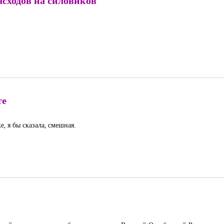
асходов на силовиков
те
, я бы сказала, смешная.