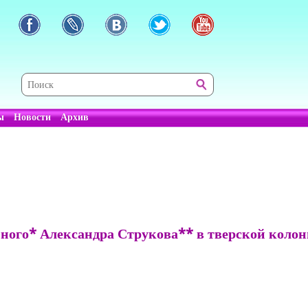
ы
Новости
Архив
ного* Александра Струкова** в тверской коло