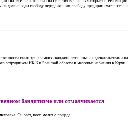
ющий год: все-таки это был год столетия Великой Октябрьской Революции
аны на долгие годы свободу передвижения, свободу предпринимательства 
ственности стали три громких скандала, связанные с издевательствами н
го сотрудником ИК-6 в Брянской области и массовые избиения в Керчи.
ственном бандитизме или отмалчивается
еловека. Он орёт, воет, молит о пощаде.