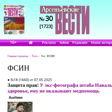
30
№
[1723]
16+
Реклама
ЗаКон
Редакция
Наши автор
Главная страница
Теги
Тег: ФСИН
ФСИН
● №18 (1660) от 07.05.2025
Защита прав:
У экс-фотографа штаба Наваль
здоровье, ему не оказывают медпомощь
RusNews