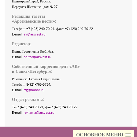
Приморский край
,
Россия
.
Переулок Шевченко
, дом 9, 27
Редакция газеты
«
Арсеньевские вести
»:
Телефон:
+7 (423) 240-70-21
, факс:
+7 (423) 240-70-22
E-mail:
av@arsvest.ru
Редактор:
Ирина Георгиевна Гребнёва,
E-mail:
editor@arsvest.ru
Собственный корреспондент «АВ»
в Санкт-Петербурге:
Романенко Татьяна Гаврииловна,
Телефон: 8-921-765-5754,
E-mail:
rtg@narod.ru
Отдел рекламы:
Тел.: (423) 240-70-21, факс: (423) 240-70-22
E-mail:
reklama@arsvest.ru
ОСНОВНОЕ МЕНЮ