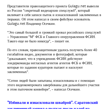
Представители правозащитного проекта Gulagu.net вывезли
из России "секретный видеоархив спецслужб", который
включает в себя записи пыток и изнасилований заключенных в
тюрьмах. Об этом написал в своем фейсбуке основатель
Gulagu.net Владимир Осечкин.
"Это самый большой и громкий провал российских спецслужб
– Управления "М" ФСБ и Главного оперуправления ФСИН.
Такого еще не было никогда", – пишет он.
По его словам, правозащитникам удалось получить более 40
гигабайтов видео, документов и фотографий, которые
"доказывают, что в учреждениях ФСИН действуют
зондеркоманды негласных агентов агентов ФСБ и ФСИН,
которые по заданию кураторов пытают и насилуют
заключенных".
"Сотни людей были запытаны, изнасилованы и с помощью
этого видеокомпромата завербованы для дальнейшего участия
в этом пыточном конвейере", – написал Осечкин.
"Избивали и изнасиловали шваброй". Саратовский
заключенный заявил о пытках после жалоб на