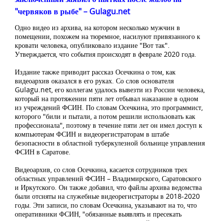
"червяков в рыбе" – Gulagu.net
Одно видео из архива, на котором несколько мужчин в
помещении, похожем на тюремное, насилуют привязанного к
кровати человека, опубликовало издание "Вот так".
Утверждается, что события происходят в феврале 2020 года.
Издание также приводит рассказ Осечкина о том, как
видеоархив оказался в его руках. Со слов основателя
Gulagu.net, его коллегам удалось вывезти из России человека,
который на протяжении пяти лет отбывал наказание в одном
из учреждений ФСИН. По словам Осечкина, это программист,
которого "били и пытали, а потом решили использовать как
профессионала", поэтому в течение пяти лет он имел доступ к
компьютерам ФСИН и видеорегистраторам в штабе
безопасности в областной туберкулезной больнице управления
ФСИН в Саратове.
Видеоархив, со слов Осечкина, касается сотрудников трех
областных управлений ФСИН – Владимирского, Саратовского
и Иркутского. Он также добавил, что файлы архива ведомства
были отсняты на служебные видеорегистраторы в 2018-2020
годы. Эти записи, по словам Осечкина, указывают на то, что
оперативники ФСИН, "обязанные выявлять и пресекать