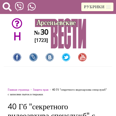
РУБРИКИ
30
№
H
[1723]
Главная страница
Защита прав
40 Гб "секретного видеоархива спецслужб"
с записями пыток в тюрьмах
40 Гб "секретного
видеоархива спецслужб" с