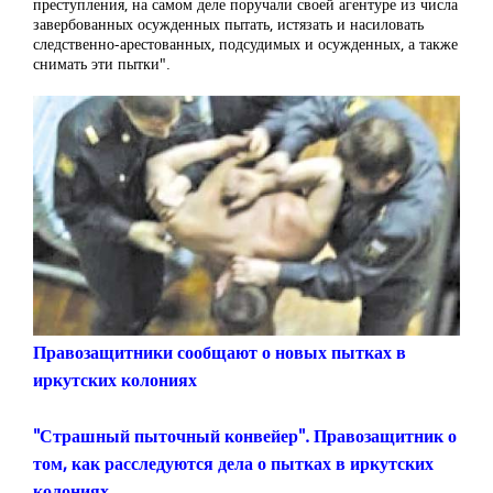
преступления, на самом деле поручали своей агентуре из числа
завербованных осужденных пытать, истязать и насиловать
следственно-арестованных, подсудимых и осужденных, а также
снимать эти пытки".
Правозащитники сообщают о новых пытках в
иркутских колониях
"Страшный пыточный конвейер". Правозащитник о
том, как расследуются дела о пытках в иркутских
колониях