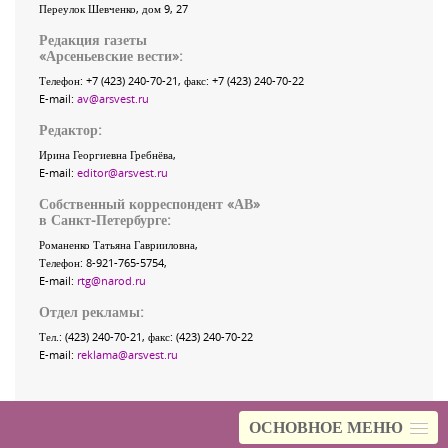
Переулок Шевченко
, дом 9, 27
Редакция газеты
«
Арсеньевские вести
»:
Телефон:
+7 (423) 240-70-21
, факс:
+7 (423) 240-70-22
E-mail:
av@arsvest.ru
Редактор:
Ирина Георгиевна Гребнёва,
E-mail:
editor@arsvest.ru
Собственный корреспондент «АВ»
в Санкт-Петербурге:
Романенко Татьяна Гаврииловна,
Телефон: 8-921-765-5754,
E-mail:
rtg@narod.ru
Отдел рекламы:
Тел.: (423) 240-70-21, факс: (423) 240-70-22
E-mail:
reklama@arsvest.ru
ОСНОВНОЕ МЕНЮ