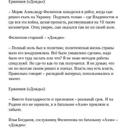
Ерженков («Дождь»):
– Моряк Александр Филиппов находился в рейсе, когда сын
решил ехать на Украину. Подумать только – где Владивосток и
где вся эта война, целая пропасть, растянувшаяся на 10 тысяч
километров. Отец уверен, сын оказался там не по своей воле.
Филиппов-старший – «Дождю»:
– Полный ноль был в политике, политическая жизнь страны
мало его воодушевляла. Всё было умышлено сделано, надо
было его туда заслать или что? Я не знаю методов работы
спецслужб. Но где-то как-то так получается. Я не думаю, что
он по мозгам своим решил и поехал. Власть она есть власть.
Правильно говорят – расходной материал, попользовались и
хватит.
Ерженков («Дождь»):
– Вместо благодарности и признания – реальный срок. И на
Родине его не оценили, и в батальоне «Азов» прокляли и
забыли.
Илья Богданов, сослуживец Филиппова по батальону «Азов» –
«Дождю»: