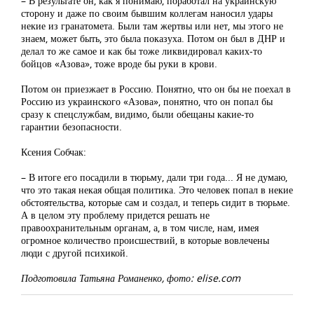
– В результате он, как я понимаю, поработал на украинскую
сторону и даже по своим бывшим коллегам наносил удары
некие из гранатомета. Были там жертвы или нет, мы этого не
знаем, может быть, это была показуха. Потом он был в ДНР и
делал то же самое и как бы тоже ликвидировал каких-то
бойцов «Азова», тоже вроде бы руки в крови.
Потом он приезжает в Россию. Понятно, что он бы не поехал в
Россию из украинского «Азова», понятно, что он попал бы
сразу к спецслужбам, видимо, были обещаны какие-то
гарантии безопасности.
Ксения Собчак:
– В итоге его посадили в тюрьму, дали три года... Я не думаю,
что это такая некая общая политика. Это человек попал в некие
обстоятельства, которые сам и создал, и теперь сидит в тюрьме.
А в целом эту проблему придется решать не
правоохранительным органам, а, в том числе, нам, имея
огромное количество происшествий, в которые вовлечены
люди с другой психикой.
Подготовила Татьяна Романенко, фото: elise.com