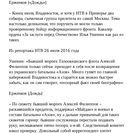
Ерженков («Дождь»):
– Конец июля, Владивосток, и хотя у НТВ в Приморье два
собкора, съемочная группа прилетела из самой Москвы. Тема
настолько деликатная, что поручить ее могли только
проверенному бойцу информационного фронта. Кавалер
ордена «За заслуги перед Отечеством» Илья Ушенин как раз из
таких.
Из репортажа НТВ 26 июля 2016 года
Ушенин: «Бывший морпех Тихоокеанского флота Алексей
Филиппов только сейчас приходит в себя после возвращения
из украинского батальона «Азов». Много гуляет по главной
набережной Владивостока и старается как можно быстрее
забыть, как он сам говорит, «позорный факт своей биографии».
Ерженков (Дождь):
– По сюжету бывший морпех Алексей Филиппов –
раскаявшийся предатель, поддержал «Майдан» и воевал в
составе батальона «Азов», ну а дальше привычный для таких
сюжетов гарнир: бывшие сослуживцы перестали подавать
руку, несмываемое пятно позора, а-я-яй. Следственный комитет
начал проверку. Довольный собой корреспондент улетит