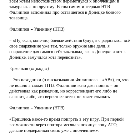
всем котам непостоянством переметнулся к ополченцам и
замурлыкал по другому. В том самом интервью НТВ
Филиппов вспоминал про оставшегося в Донецке боевого
товарища.
Филиппов – Ушенину (НТВ):
– «Ну, если, конечно, боевые действия будут, я с радостью... всё
свое снаряжение уже там, только оружие мне дали, я
снаряжение для самого себя заказывал, все в Донецке и кот в
Донецке, замучился кота перевозить».
Ерженков («Дождь»):
– Это исходники (о высказывании Филиппова – «АВ»), то, что
не вошло в сюжет НТВ. Филиппов ясно дает понять – он
действовал как разведчик, но корреспондент его либо не
слышит, либо, что вероятнее всего, не хочет слышать.
Филиппов – Ушенину (НТВ):
«Пришлось какое-то время поиграть в эту игру. При первой
возможности через полтора месяца я покинул зону АТО,
дальше поддерживал связь уже с ополчением».