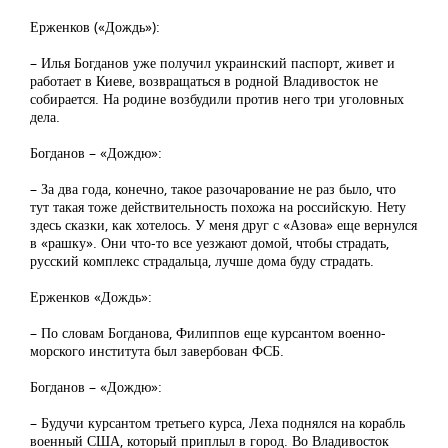
Ерженков («Дождь»):
– Илья Богданов уже получил украинский паспорт, живет и
работает в Киеве, возвращаться в родной Владивосток не
собирается. На родине возбудили против него три уголовных
дела.
Богданов – «Дождю»:
– За два года, конечно, такое разочарование не раз было, что
тут такая тоже действительность похожа на российскую. Нету
здесь сказки, как хотелось. У меня друг с «Азова» еще вернулся
в «рашку». Они что-то все уезжают домой, чтобы страдать,
русский комплекс страдальца, лучше дома буду страдать.
Ерженков «Дождь»:
– По словам Богданова, Филиппов еще курсантом военно-
морского института был завербован ФСБ.
Богданов – «Дождю»:
– Будучи курсантом третьего курса, Леха поднялся на корабль
военный США, который приплыл в город. Во Владивосток