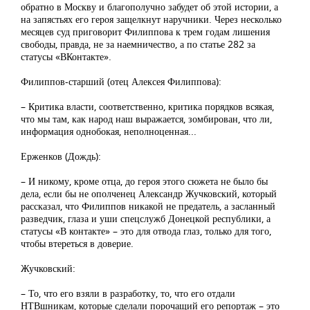
обратно в Москву и благополучно забудет об этой истории, а
на запястьях его героя защелкнут наручники. Через несколько
месяцев суд приговорит Филиппова к трем годам лишения
свободы, правда, не за наемничество, а по статье 282 за
статусы «ВКонтакте».
Филиппов-старший (отец Алексея Филиппова):
– Критика власти, соответственно, критика порядков всякая,
что мы там, как народ наш выражается, зомбирован, что ли,
информация однобокая, неполноценная...
Ерженков (Дождь):
– И никому, кроме отца, до героя этого сюжета не было бы
дела, если бы не ополченец Александр Жучковский, который
рассказал, что Филиппов никакой не предатель, а засланный
разведчик, глаза и уши спецслужб Донецкой республики, а
статусы «В контакте» – это для отвода глаз, только для того,
чтобы втереться в доверие.
Жучковский:
– То, что его взяли в разработку, то, что его отдали
НТВшникам, которые сделали порочащий его репортаж – это