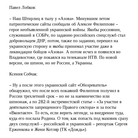
Павел Лобков:
– Наш Штирлиц в тылу у «Азова». Минувшим летом
патриотические сайты сообщали об Алексее Филиппове –
герое необъявленной украинской войны. Якобы россиянин,
служивший в СОБРе, по заданию российских спецслужб стал
добровольцем ДНР, потом, также по заданию, перешел на
украинскую сторону и якобы принимал участие даже в
ликвидации бойцов «Азова». А потом исчез и появился во
Владивостоке, где покаялся на телеканале НТВ. По новой
версии, он шпион, но не России, а Украины.
Ксения Собчак:
– Ну а после этого украинский сайт «Обозреватель»
обнаружил, что после всех покаяний Филиппов получил в
России трехлетний срок – но не за наемничество или
шпионаж, а по 282-й экстремистской статье – «За участие в
деятельности запрещенного Правого сектора» и за посты
«Вконтакте». То есть, если верить легенде, за внедрение туда,
куда его послала Родина. О том, как попасть под маховик сразу
двух спецслужб – российской и украинской – репортаж Сергея
Ерженкова и Жени Котляр (ТК «Дождь»).