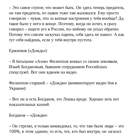
– Это самое глупое, что может быть. Он здесь теперь предатель,
он там предатель, по пьяни тоже там жаловался. Ему просто
говорили – чувак, что за ватные настроения у тебя вообще? Да,
такое было у него в конце. Поэтому, когда он исчез, я сразу
говорил – ищите его в России, по-любому он уехал обратно.
Потому что совсем заскучал парень, себя здесь не нашел. А как
тут себя найдешь, если у тебя внутри пустота.
Ерженков («Дождь»):
– В батальоне «Азов» Филиппов воевал со своим земляком,
Ильей Богдановым, бывшим сотрудником Российских
спецслужб. Вот они вдвоем на видео.
Филиппов-старший – «Дождю» (комментирует видео боя в
Украине):
– Вот он и есть Богданов, это Лешка вроде. Хорошо хоть нет
показательных казней.
Богданов – «Дождю»:
– Он стрелял, я только командовал, то, что там были люди – это
100%, в этом здании, то есть, тех, кто был внутри, он загасил.