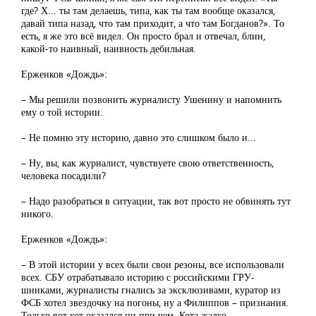
где? Х... ты там делаешь, типа, как ты там вообще оказался,
давай типа назад, что там приходит, а что там Богданов?». То
есть, я же это всё видел. Он просто брал и отвечал, блин,
какой-то наивный, наивность дебильная.
Ерженков «Дождь»:
– Мы решили позвонить журналисту Ушенину и напомнить
ему о той истории.
– Не помню эту историю, давно это слишком было и...
– Ну, вы, как журналист, чувствуете свою ответственность,
человека посадили?
– Надо разобраться в ситуации, так вот просто не обвинять тут
никого.
Ерженков «Дождь»:
– В этой истории у всех были свои резоны, все использовали
всех. СБУ отрабатывало историю с российскими ГРУ-
шниками, журналисты гнались за эксклюзивами, куратор из
ФСБ хотел звездочку на погоны, ну а Филиппов – признания.
Только вот кот оказался ни при чем. Кота жалко.