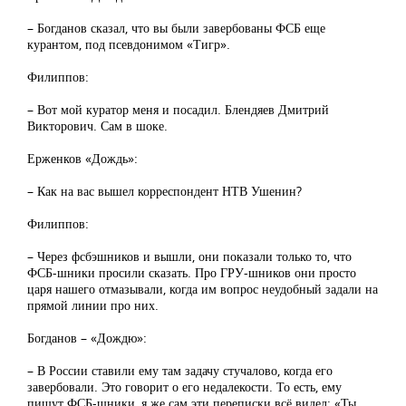
– Богданов сказал, что вы были завербованы ФСБ еще
курантом, под псевдонимом «Тигр».
Филиппов:
– Вот мой куратор меня и посадил. Блендяев Дмитрий
Викторович. Сам в шоке.
Ерженков «Дождь»:
– Как на вас вышел корреспондент НТВ Ушенин?
Филиппов:
– Через фсбэшников и вышли, они показали только то, что
ФСБ-шники просили сказать. Про ГРУ-шников они просто
царя нашего отмазывали, когда им вопрос неудобный задали на
прямой линии про них.
Богданов – «Дождю»:
– В России ставили ему там задачу стучалово, когда его
завербовали. Это говорит о его недалекости. То есть, ему
пишут ФСБ-шники, я же сам эти переписки всё видел: «Ты