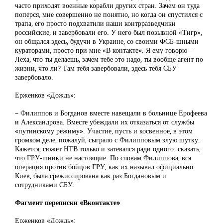
часто приходят военные корабли других стран. Зачем он туда
поперся, мне совершенно не понятно, но когда он спустился с
трапа, его просто подхватили наши контрразведчики
российские, и завербовали его. У него был позывной «Тигр»,
он общался здесь, будучи в Украине, со своими ФСБ-шными
кураторами, просто при мне «В контакте». Я ему говорю –
Леха, что ты делаешь, зачем тебе это надо, ты вообще агент по
жизни, что ли? Там тебя завербовали, здесь тебя СБУ
завербовало.
Ерженков «Дождь»:
– Филиппов и Богданов вместе навещали в больнице Ерофеева
и Александрова. Вместе убеждали их отказаться от службы
«путинскому режиму». Участие, пусть и косвенное, в этом
громком деле, пожалуй, сыграло с Филипповым злую шутку.
Кажется, сюжет НТВ только и затевался ради одного: сказать,
что ГРУ-шники не настоящие. По словам Филиппова, вся
операция против бойцов ГРУ, как их называл официально
Киев, была срежиссирована как раз Богдановым и
сотрудниками СБУ.
Фагмент переписки «Вконтакте»
Ерженков «Дождь»: