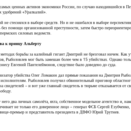
 самых ценных активов экономики России, по случаю находившийся в Пе
х удобрений «Уралкалий».
й не стеснялся в выборе средств. Но и не ошибался в выборе перспектив
ь без помощи организованной преступности, затем быстро переориентир
 пермских силовых ведомств.
ва к принцу Альберту
в методах борьбы за калийный гигант Дмитрий не брезговал ничем. Как
ов, Рыболовлев мог быть замешан более чем в 15 убийствах. Однако тольк
изнесу Евгений Пантелеймонов, следствие было доведено до суда.
изатор убийства Олег Ломакин дал прямые показания на Дмитрия Рыболо
 исполнителям. Рыболовлев получил обвинительный приговор областного
на свидетелей – и вот уже главный свидетель в тюрьме отказывается от 
вободу.
него два личных самолёта, яхта, собственное модельное агентство и, на
ечивает не только его доверенное лицо – генерал ФСБ Сергей Езубченко
, вице-премьер и представитель президента в ДВФО Юрий Трутнев.