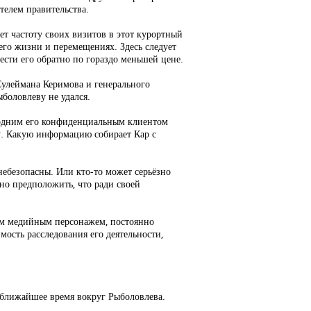
телем правительства.
ет частоту своих визитов в этот курортный
его жизни и перемещениях. Здесь следует
сти его обратно по гораздо меньшей цене.
Сулеймана Керимова и генерального
боловлеву не удался.
 одним его конфиденциальным клиентом
му. Какую информацию собирает Кар с
небезопасны. Или кто-то может серьёзно
жно предположить, что ради своей
щим медийным персонажем, постоянно
ость расследования его деятельности,
в ближайшее время вокруг Рыболовлева.