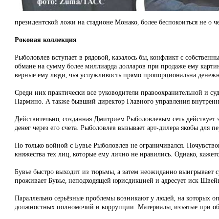
президентской ложи на стадионе Монако, более беспокоиться не о ч
Роковая коллекция
Рыболовлев вступает в рядовой, казалось бы, конфликт с собственн
обмане на сумму более миллиарда долларов при продаже ему картин
верные ему люди, чья услужливость прямо пропорциональна денежны
Среди них практически все руководители правоохранительной и с
Нармино. А также бывший директор Главного управления внутренн
Действительно, созданная Дмитрием Рыболовлевым сеть действует 
денег через его счета. Рыболовлев вызывает арт-дилера якобы для п
Но только войной с Бувье Рыболовлев не ограничивался. Почувство
княжества тех лиц, которые ему лично не нравились. Однако, кажет
Бувье быстро выходит из тюрьмы, а затем неожиданно выигрывает с
проживает Бувье, неподходящей юрисдикцией и адресует иск Швейца
Параллельно серьёзные проблемы возникают у людей, на которых оп
должностных полномочий и коррупции. Материалы, изъятые при обыс