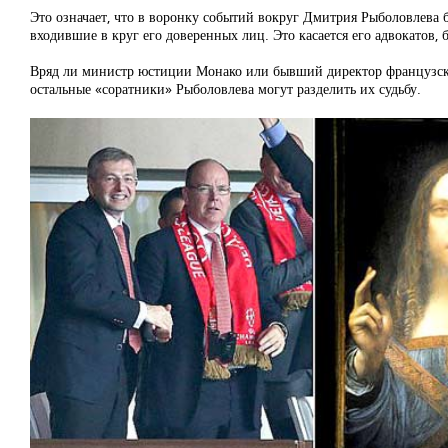
Это означает, что в воронку событий вокруг Дмитрия Рыболовлева б
входившие в круг его доверенных лиц. Это касается его адвокатов
Вряд ли министр юстиции Монако или бывший директор французской
остальные «соратники» Рыболовлева могут разделить их судьбу.