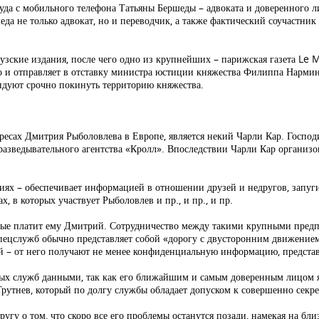
уда с мобильного телефона Татьяны Бершеды – адвоката и доверенного л
еда не только адвокат, но и переводчик, а также фактический соучастн
зские издания, после чего одно из крупнейших – парижская газета Le M
ко и отправляет в отставку министра юстиции княжества Филиппа Нарми
дуют срочно покинуть территорию княжества.
ресах Дмитрия Рыболовлева в Европе, является некий Чарли Кар. Госпо
 разведывательного агентства «Кролл». Впоследствии Чарли Кар органи
иях – обеспечивает информацией в отношении друзей и недругов, запуг
 в которых участвует Рыболовлев и пр., и пр., и пр.
которые платит ему Дмитрий. Сотрудничество между такими крупными пре
ецслужб обычно представляет собой «дорогу с двусторонним движением
ой – от него получают не менее конфиденциальную информацию, предста
х служб данными, так как его ближайшим и самым доверенным лицом яв
утнев, который по долгу службы обладает допуском к совершенно секр
ругу о том, что скоро все его проблемы останутся позади, намекая на бл