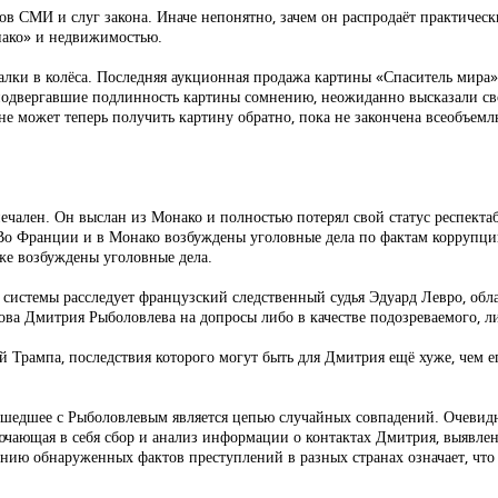
ров СМИ и слуг закона. Иначе непонятно, зачем он распродаёт практичес
нако» и недвижимостью.
палки в колёса. Последняя аукционная продажа картины «Спаситель мира»
е подвергавшие подлинность картины сомнению, неожиданно высказали св
 не может теперь получить картину обратно, пока не закончена всеобъе
чален. Он выслан из Монако и полностью потерял свой статус респекта
. Во Франции и в Монако возбуждены уголовные дела по фактам коррупци
же возбуждены уголовные дела.
системы расследует французский следственный судья Эдуард Левро, о
ва Дмитрия Рыболовлева на допросы либо в качестве подозреваемого, ли
 Трампа, последствия которого могут быть для Дмитрия ещё хуже, чем е
ошедшее с Рыболовлевым является цепью случайных совпадений. Очевид
лючающая в себя сбор и анализ информации о контактах Дмитрия, выявл
анию обнаруженных фактов преступлений в разных странах означает, чт