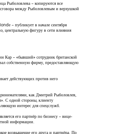
ица Рыболовлева – копируются все
ик сговора между Рыболовлевым и верхушкой
ondе – публикует в начале сентября
но, центральную фигуру в сети влияния
дин Кар – «бывший» сотрудник британской
зовал собственную фирму, предоставляющую
ивает действующих против него
дпринимателями, как Дмитрий Рыболовлев,
». С одной стороны, клиенту
вляющую интерес для спецслужб.
ляется его партнёр по бизнесу – вице-
етной информации.
изкое возвышение его друга и партнёра. По