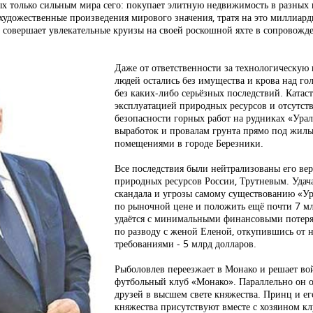
х только сильным мира сего: покупает элитную недвижимость в разных к
т художественные произведения мирового значения, тратя на это миллиа
; совершает увлекательные круизы на своей роскошной яхте в сопровож
Даже от ответственности за технологическую к
людей остались без имущества и крова над г
без каких-либо серьёзных последствий. Ката
эксплуатацией природных ресурсов и отсутст
безопасности горных работ на рудниках «Урал
выработок и провалам грунта прямо под жил
помещениями в городе Березники.
Все последствия были нейтрализованы его ве
природных ресурсов России, Трутневым. Удач
скандала и угрозы самому существованию «Ур
по рыночной цене и положить ещё почти 7 мл
удаётся с минимальными финансовыми потеря
по разводу с женой Еленой, откупившись от н
требованиями - 5 млрд долларов.
Рыболовлев переезжает в Монако и решает вой
футбольный клуб «Монако». Параллельно он об
друзей в высшем свете княжества. Принц и е
княжества присутствуют вместе с хозяином к