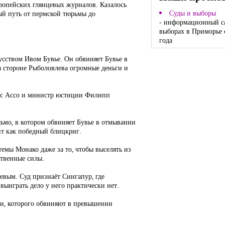
ропейских глянцевых журналов. Казалось
Суды и выборы
ый путь от пермской тюрьмы до
- информационный с
выборах в Приморье 
года
кусством Ивом Бувье. Он обвиняет Бувье в
а стороне Рыболовлева огромные деньги и
жис Ассо и министр юстиции Филипп
ьмо, в котором обвиняет Бувье в отмывании
дит как победный блицкриг.
емы Монако даже за то, чтобы выселять из
ственные силы.
евым. Суд признаёт Сингапур, где
ыиграть дело у него практически нет.
ини, которого обвиняют в превышении