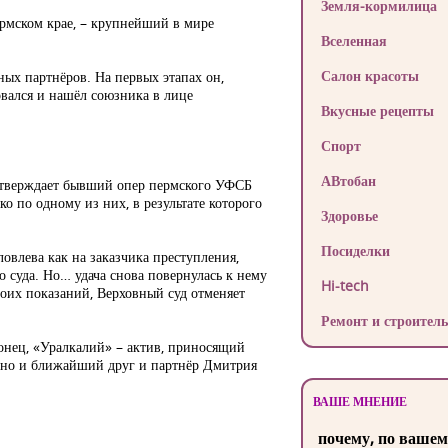
Земля-кормилица
рмском крае, – крупнейший в мире
Вселенная
Салон красоты
ных партнёров. На первых этапах он,
овался и нашёл союзника в лице
Вкусные рецепты
Спорт
АВтобан
 утверждает бывший опер пермского УФСБ
о по одному из них, в результате которого
Здоровье
Посиделки
влева как на заказчика преступления,
 суда. Но… удача снова повернулась к нему
Hi-tech
своих показаний, Верховный суд отменяет
Ремонт и строитель
конец, «Уралкалий» – актив, приносящий
, но и ближайший друг и партнёр Дмитрия
ВАШЕ МНЕНИЕ
почему, по вашем