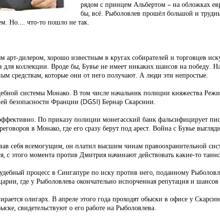
рядом с принцем Альбертом – на обложках ев
бы, всё. Рыболовлев прошёл большой и трудн
ем. Но…. что-то пошло не так.
ым арт-дилером, хорошо известным в кругах собирателей и торговцев ис
 для коллекции. Вроде бы, Бувье не имеет никаких шансов на победу. Н
м средствам, которые они от него получают. А люди эти непростые.
удебной системы Монако. В том числе начальник полиции княжества Ре
ей безопасности Франции (DGSI) Бернар Скарсини.
эффективно. По приказу полиции монегасский банк фальсифицирует пис
ереговоров в Монако, где его сразу берут под арест. Война с Бувье выгля
вав себя всемогущим, он платил высшим чинам правоохранительной сист
ся, с этого момента против Дмитрия начинают действовать какие-то таин
удебный процесс в Сингапуре по иску против него, поданному Рыболовл
рии, где у Рыболовлева окончательно испорченная репутация и шансов в
ирается олигарх. В апреле этого года проходят обыски в офисе у Скарс
ке, свидетельствуют о его работе на Рыболовлева.