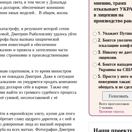
онцах света, в том числе у Дональда
мнению, трамп
рды долларов; обеспечивает конюшню
отказывает УКР
дении юных моделей… В общем, жизнь
в лицензии на
производство рак
атастрофу, в результате которой сотни
1. Уважает Путин
оловой, Дмитрию Рыболовлеву удалось уйти
строфа была вызвана хищнической
2. Боится увелич
вием инвестиций в обеспечение
эскалацию конфл
калия» и привела к затоплению части
3. Никому не дает
ыми строениями и производственными
лицензии.
4. Боится нападе
Украины на СШ
рным соратником, в то время министром
а не покидала Дмитрия. Даже в ситуации
5. Просто у него 
алкалия» он умудряется продать компанию
поведения такая:
рд долларов себе в карман. Также ему
обещать и не сдел
ми выйти из громкого судебного процесса
её суммой, несопоставимой с её
Всего проголосовало
1 человек
Прошлые опросы
ти в европейскую элиту, купив для этого
ретает славу щедрого дарителя, а с ней и
го доверенные лица из высшей иерархии
Наши проект
луба на всех матчах. Фотографии Дмитрия