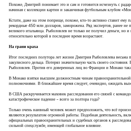
Похоже, Дмитрий понимает это и сам и готовится исчезнуть с рада
начиная с коллекции картин и заканчивая футбольным клубом «Мо
Кстати, даже на этом поприще, похоже, кто-то активно ставит ему 
рекордные 450 млн долларов, заморожена. Ряд экспертов, ранее н
великого итальянца. Рыболовлев не только не получил деньги, но и
относительно которой в последнее время возрастают.
На грани краха
Итог последних полутора лет жизни Дмитрия Рыболовлева весьма пе
закулисного дельца. Потерял значительную часть своего состояния
Рыболовлев. Против его доверенных лиц во Франции и Монако так
В Монако взятки высшим должностным чинам правоохранительной 
полномочиями. В ближайшее время следует, очевидно, ожидать вызо
В США раскручивается маховик расследования его связей с командой
катастрофическое падение – всего за полтора года?
Только очень наивный человек может предположить, что всё произ
являются результатом огромной работы. Подобная деятельность, вк
официальных правоохранительных и судебных органов к расследов
сильной спецслужбе, имеющей глобальное влияние.