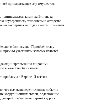
ки всё принадлежащее ему имущество,
, приписываемая кисти да Винчи, за
ою неуверенность относительно авторства
млющая экспертиза её подлинности. Сомнения
бельного бизнесмена. Приобрёл славу
и, прямым участником которых является
бладающий чрезвычайно широкими
бо в качестве обвиняемого.
го проблемы в Европе. И всё это
но, что все вышеперечисленные события
ение коррупционных связей, подключение
о Дмитрий Рыболовлев перешёл дорогу