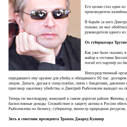
Его целью стал один из
производитель калийны
В борьбе за него Дмитри
похоже, не мог обойтис
руководителя одного из
От губернатора Трутне
Как уже было сказано, 
майор в отставке Бессон
погиб его партнёр по б
Непосредственный орган
передавшего ему оружие для убийц и обещавшего 50 тыс. долларов
лицом. Деньги, друзья в спецслужбах, связи с бандитами, давление 
приговор заказчику убийства, и Дмитрий Рыболовлев выходит на с
Теперь он миллиардер, живущий в самом дорогом районе Женевы, у 
баснословные доходы. Спокойствие и защиту актива в России обесп
Рыболовлева по бизнесу, губернатор, министр природных ресурсов
Зять и советник президента Трампа Джаред Кушнер