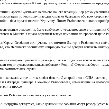
е, в ближайшее время Юрий Трутнев должен стать как минимум председа
ржания и ареста Сулеймана Керимова на юге Франции Кар резко увеличива
нформации по Керимову, наводит справки буквально обо всех сторонах 
ий» – был продан именно Керимову. Потом Рыболовлев пытался приобре
оверительные отношения, было возбуждено уголовное дело в отношении 
естован в Минске. Однако обратный выкуп компании по бросовой цене Ры
ся Каром. Особенно если учесть, что помимо Дмитрия Рыболовлева ещё
кова, что Дерипаска звонит ему напрямую сам, не доверяя контакты нико
мания ветерану британской разведки, так как подобные контакты весьма 
лигархи могут руководствоваться любовью к Родине? Скорее наоборот – мо
ьма сомнительные сделки.
но и за океаном, где он так любит бывать. Дмитрий стал в США настоя
о зятя Джареда Кушнера. Сюжеты о Рыболовлеве, намекающие на необходим
лах и в прессе.
трий Рыболовлев становился уже несколько раз.
А, нетрудно догадаться, какие дальнейшие события могут развернуться 