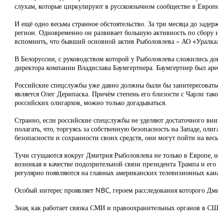
слухам, которые циркулируют в русскоязычном сообществе в Европ
И ещё одно весьма странное обстоятельство. За три месяца до заде
регион. Одновременно он развивает большую активность по сбору и
вспомнить, что бывший основной актив Рыболовлева – АО «Уралкал
В Белоруссии, с руководством которой у Рыболовлева сложились д
директора компании Владислава Баумгертнера. Баумгертнер был ар
Российские спецслужбы уже давно должны были бы заинтересовать
является Олег Дерипаска. Причём степень его близости с Чарли та
российских олигархов, можно только догадываться.
Странно, если российские спецслужбы не уделяют достаточного вни
полагать, что, торгуясь за собственную безопасность на Западе, о
безопасности и сохранности своих средств, они могут пойти на вес
Тучи сгущаются вокруг Дмитрия Рыболовлева не только в Европе, 
возникая в качестве подозрительной связи президента Трампа и ег
регулярно появляются на главных американских телевизионных кана
Особый интерес проявляет NBC, героем расследования которого Дми
Зная, как работает связка СМИ и правоохранительных органов в СШ