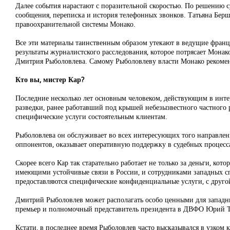
Далее события нарастают с поразительной скоростью. По решению с
сообщения, переписка и история телефонных звонков. Татьяна Берш
правоохранительной системы Монако.
Все эти материалы таинственным образом утекают в ведущие францу
результаты журналистского расследования, которое потрясает Мона
Дмитрия Рыболовлева. Самому Рыболовлеву власти Монако рекомен
Кто вы, мистер Кар?
Последние несколько лет основным человеком, действующим в инте
разведки, ранее работавший под крышей небезызвестного частного
специфические услуги состоятельным клиентам.
Рыболовлева он обслуживает во всех интересующих того направлен
оппонентов, оказывает оперативную поддержку в судебных процессах,
Скорее всего Кар так старательно работает не только за деньги, 
имеющими устойчивые связи в России, и сотрудниками западных сп
предоставляются специфические конфиденциальные услуги, с друг
Дмитрий Рыболовлев может располагать особо ценными для западны
премьер и полномочный представитель президента в ДВФО Юрий Тр
Кстати, в последнее время Рыболовлев часто высказывался в узком к