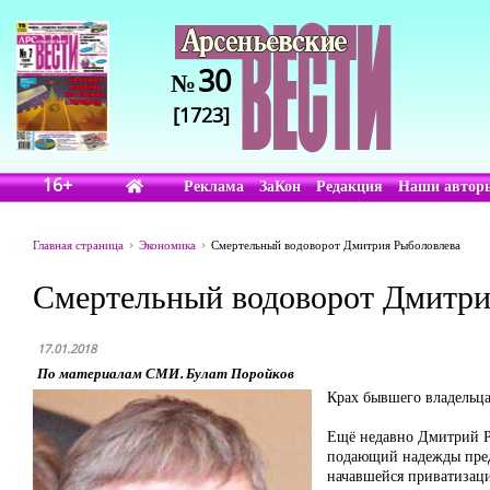
30
№
[1723]
16+
Реклама
ЗаКон
Редакция
Наши автор
Главная страница
Экономика
Смертельный водоворот Дмитрия Рыболовлева
Смертельный водоворот Дмитри
17.01.2018
По материалам СМИ. Булат Поройков
Крах бывшего владельц
Ещё недавно Дмитрий Ры
подающий надежды пред
начавшейся приватизац