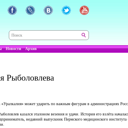
ы
Новости
Архив
я Рыболовлева
а «Уралкалия» может ударить по важным фигурам в администрациях Ро
боловлев казался эталоном везения и удачи. История его взлёта начала
приниматель, недавний выпускник Пермского медицинского института б
ии.