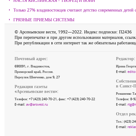
НАСТЯ КИСЛИНСКАЯ - ТВОРЕЦ И ВОИН
Только 27% владивостокцев считают детство современных детей с
ГРЯЗНЫЕ ПРИЕМЫ СИСТЕМЫ
© Арсеньевские вести, 1992—2022. Индекс подписки: П2436
При перепечатке и при другом использовании материалов, ссылка
При републикации в сети интернет так же обязательна работающа
Почтовый адрес:
Редактор:
690091
, г.
Владивосток
,
Ирина Георги
Приморский край
,
Россия
.
E-mail:
edito
Переулок Шевченко
, дом 9, 27
Собственн
в Санкт-П
Редакция газеты
«
Арсеньевские вести
»:
Романенко Та
Телефон:
+7 (423) 240-70-21
, факс:
+7 (423) 240-70-22
Телефон: 8-9
E-mail:
av@arsvest.ru
E-mail:
rtg@
Отдел ре
Тел.: (423) 2
E-mail:
rekla