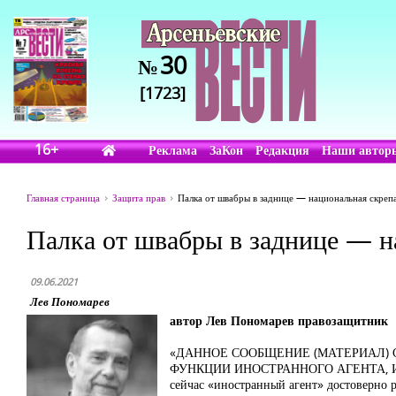
30
№
[1723]
16+
Реклама
ЗаКон
Редакция
Наши автор
Главная страница
Защита прав
Палка от швабры в заднице — национальная скреп
Палка от швабры в заднице — н
09.06.2021
Лев Пономарев
автор Лев Пономарев правозащитник
«ДАННОЕ СООБЩЕНИЕ (МАТЕРИАЛ)
ФУНКЦИИ ИНОСТРАННОГО АГЕНТА,
сейчас «иностранный агент» достоверно 