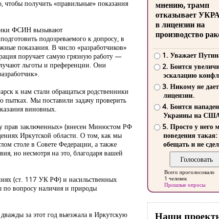
го, чтобы получить «правильные» показания
мнению, трамп
отказывает УКР
в лицензии на
дники ФСИН вызывают
производство рак
подготовить подозреваемого к допросу, в
ужные показания. В число «разработчиков»
1. Уважает Путин
рация поручает самую грязную работу —
олучают льготы и преференции. Они
2. Боится увелич
разработчик».
эскалацию конфл
3. Никому не дает
гарск к нам стали обращаться родственники
лицензии.
о пытках. Мы поставили задачу проверить
4. Боится нападе
наказания виновных.
Украины на СШ
ту прав заключенных» (внесен Минюстом РФ
5. Просто у него 
ениях Иркутской области. О том, как мы
поведения такая:
лом столе в Совете Федерации, а также
обещать и не сдел
я, но несмотря на это, благодаря вашей
Всего проголосовало
иях (ст. 117 УК РФ) и насильственных
1 человек
Прошлые опросы
ы по вопросу наличия и природы
Наши проект
 дважды за этот год выезжала в Иркутскую