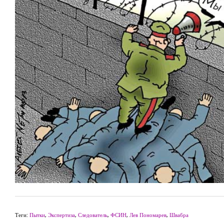
Теги:
Пытки
,
Экспертиза
,
Следователь
,
ФСИН
,
Лев Пономарев
,
Швабра