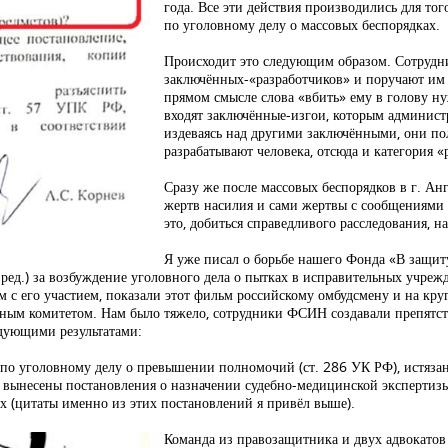
года. Все эти действия производились для то
по уголовному делу о массовых беспорядках.
Происходит это следующим образом. Сотру
заключённых-«разработчиков» и поручают им 
прямом смысле слова «вбить» ему в голову н
входят заключённые-изгои, которым админист
издеваясь над другими заключёнными, они п
разрабатывают человека, отсюда и категория «
Сразу же после массовых беспорядков в г. Ан
жертв насилия и сами жертвы с сообщениями 
это, добиться справедливого расследования, 
Я уже писал о борьбе нашего Фонда «В защи
ед.) за возбуждение уголовного дела о пытках в исправительных учрежд
 с его участием, показали этот фильм российскому омбудсмену и на круг
ным комитетом. Нам было тяжело, сотрудники ФСИН создавали препятстви
дующими результатами:
 уголовному делу о превышении полномочий (ст. 286 УК РФ), истязан
ем вынесены постановления о назначении судебно-медицинской экспертиз
 (цитаты именно из этих постановлений я привёл выше).
Команда из правозащитника и двух адвокатов