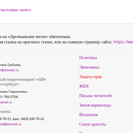
частливее своего
 на «Арсеньевские вести» обязательна.
я ссылка на оригинал статьи, или на главную страницу сайта:
https://w
Политика
евна Гребнёва,
Экономика
r@arsvest.ru
Защита прав
ый корреспондент «АВ»
етербурге:
ЖКХ
тьяна Гаврииловна,
Письма читателей
21-765-5754,
narod.ru
Земля-кормилица
кламы:
Вселенная
40-70-21, факс: (423) 240-70-22
Салон красоты
ma@arsvest.ru