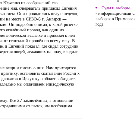
я Юрченко из соображений его
Суды и выборы
овине мая, следователь пригласил Евгения
- информационный с
 участием. Они проводились целую неделю,
выборах в Приморье 
ний на месте в СИЗО-6 г. Ангарск —
года
ком. Он подробно описал, к какой розетке
его оголённый провод, как один из
металлической вешалке и привязал к ней
ок от гениталий прошёл по всему телу. В
е, и Евгений показал, где сидел сотрудник
верстия людей, лежавших на полу, вводили
кие вещи и писать о них. Нам приходится
 практику, остановить скатывание России к
адвокатов в Иркутскую область обходится
раллельно мы оплачиваем эпизодическую
 делу. Все 27 заключённых, в отношении
острадавшими от пыток, им необходима