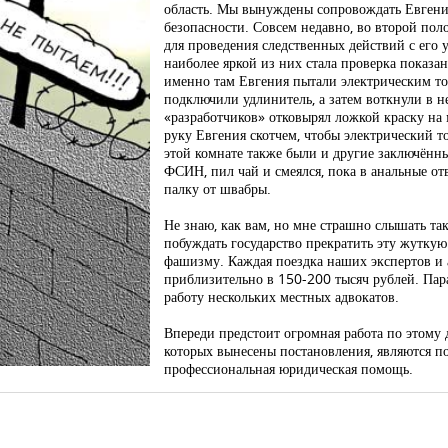
область. Мы вынуждены сопровождать Евгени
безопасности. Совсем недавно, во второй пол
для проведения следственных действий с его
наиболее яркой из них стала проверка показа
именно там Евгения пытали электрическим то
подключили удлинитель, а затем воткнули в н
«разработчиков» отковырял ложкой краску на 
руку Евгения скотчем, чтобы электрический т
этой комнате также были и другие заключённы
ФСИН, пил чай и смеялся, пока в анальные от
палку от швабры.
Не знаю, как вам, но мне страшно слышать та
побуждать государство прекратить эту жуткую
фашизму. Каждая поездка наших экспертов и 
приблизительно в 150-200 тысяч рублей. Па
работу нескольких местных адвокатов.
Впереди предстоит огромная работа по этому
которых вынесены постановления, являются п
профессиональная юридическая помощь.