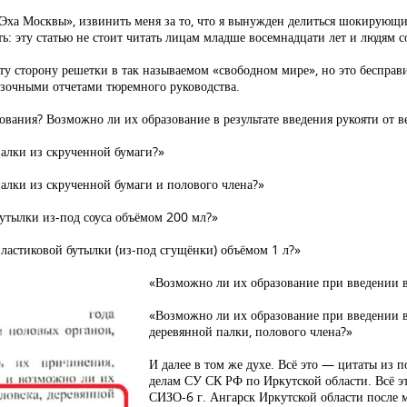
«Эха Москвы», извинить меня за то, что я вынужден делиться шокирующ
ь: эту статью не стоит читать лицам младше восемнадцати лет и людям с
у сторону решетки в так называемом «свободном мире», но это бесправи
сказочными отчетами тюремного руководства.
вания? Возможно ли их образование в результате введения рукояти от в
палки из скрученной бумаги?»
алки из скрученной бумаги и полового члена?»
бутылки из-под соуса объёмом 200 мл?»
ластиковой бутылки (из-под сгущёнки) объёмом 1 л?»
«Возможно ли их образование при введении в
«Возможно ли их образование при введении в 
деревянной палки, полового члена?»
И далее в том же духе. Всё это — цитаты из 
делам СУ СК РФ по Иркутской области. Всё э
СИЗО-6 г. Ангарск Иркутской области после 