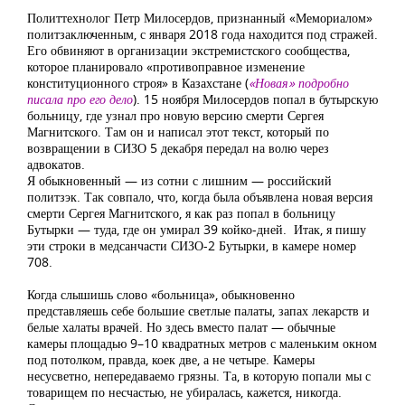
Политтехнолог Петр Милосердов, признанный «Мемориалом»
политзаключенным, с января 2018 года находится под стражей.
Его обвиняют в организации экстремистского сообщества,
которое планировало «противоправное изменение
конституционного строя» в Казахстане (
«Новая» подробно
писала про его дело
). 15 ноября Милосердов попал в бутырскую
больницу, где узнал про новую версию смерти Сергея
Магнитского. Там он и написал этот текст, который по
возвращении в СИЗО 5 декабря передал на волю через
адвокатов.
Я обыкновенный — из сотни с лишним — российский
политзэк. Так совпало, что, когда была объявлена новая версия
смерти Сергея Магнитского, я как раз попал в больницу
Бутырки — туда, где он умирал 39 койко-дней. Итак, я пишу
эти строки в медсанчасти СИЗО-2 Бутырки, в камере номер
708.
Когда слышишь слово «больница», обыкновенно
представляешь себе большие светлые палаты, запах лекарств и
белые халаты врачей. Но здесь вместо палат — обычные
камеры площадью 9–10 квадратных метров с маленьким окном
под потолком, правда, коек две, а не четыре. Камеры
несусветно, непередаваемо грязны. Та, в которую попали мы с
товарищем по несчастью, не убиралась, кажется, никогда.