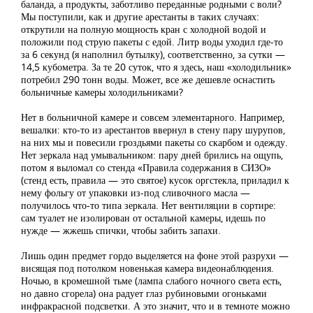
баланда, а продукты, заботливо переданные родными с воли?
Мы поступили, как и другие арестанты в таких случаях:
открутили на полную мощность кран с холодной водой и
положили под струю пакеты с едой. Литр воды уходил где-то
за 6 секунд (я наполнил бутылку), соответственно, за сутки —
14,5 кубометра. За те 20 суток, что я здесь, наш «холодильник»
потребил 290 тонн воды. Может, все же дешевле оснастить
больничные камеры холодильниками?
Нет в больничной камере и совсем элементарного. Например,
вешалки: кто-то из арестантов ввернул в стену пару шурупов,
на них мы и повесили гроздьями пакеты со скарбом и одежду.
Нет зеркала над умывальником: пару дней брились на ощупь,
потом я выломал со стенда «Правила содержания в СИЗО»
(стенд есть, правила — это святое) кусок оргстекла, приладил к
нему фольгу от упаковки из-под сливочного масла —
получилось что-то типа зеркала. Нет вентиляции в сортире:
сам туалет не изолирован от остальной камеры, идешь по
нужде — жжешь спички, чтобы забить запахи.
Лишь один предмет гордо выделяется на фоне этой разрухи —
висящая под потолком новенькая камера видеонаблюдения.
Ночью, в кромешной тьме (лампа слабого ночного света есть,
но давно сгорела) она радует глаз рубиновыми огоньками
инфракрасной подсветки. А это значит, что и в темноте можно