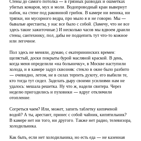
Стены до самого потолка — в грязных разводах и ошметках
убитых комаров, мух и моли. Водопроводный кран вывернут
набок, на стене под раковиной грибок. В камере ни веника, ни
тряпки, ни мусорного ведра, про мыло я и не говорю. Мы —
бывалые арестанты, у нас все было с собой. (Замечу, что не все
здесь такие зажиточные.) И несколько часов мы вдвоем драили
стены, сантехнику, пол, дабы не подцепить тут что-то кожное
или легочное.
Пол здесь не меняли, думаю, с екатерининских времен:
щелястый, доски покрыты бурой масляной краской. В день,
когда меня определили «на больничку», в Москве наступили
холода, и в камере задул сквозняк: стекло в окне было разбито
— очевидно, летом, не в силах терпеть духоту, его выбили те,
кто тогда тут сидел. Заделать дыру своими усилиями нам не
удалось: мешала решетка. Ну что ж, надели свитера. Через
неделю пригодились и пуховики — вдруг отключили
отопление.
Согреться чаем? Или, может, запить таблетку кипяченой
водой? А ты, арестант, принес с собой чайник, кипятильник?
В камере нет ни того, ни другого. Также нет радио, телевизора,
холодильника.
Как быть, если нет холодильника, но есть еда — не казенная