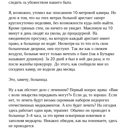
следить за убожеством нашего быта.
Я, возможно, утомил вас описанием 10-метровой камеры. Но
дело в том, что на этих метрах больной арестант заперт
круглосуточно неделями, без возможности куда-либо выйти.
Кроме грязных стен, он ничего не увидит. Максимум на 10
минут в день сводят на уколы, до процедурной. На
ежедневную прогулку, на которую каждый арестант имеет
право, в больнице не водят. Несмотря на то что есть свои
больничные дворики, они пустуют. Так же как о свежем
воздухе, больные могут только мечтать о бане (так в Бутырке
называют душевую). За 20 дней я был в ней два раза, и то
после жалобы прокурору. До этого, как сообщили мне из
соседних камер, не водили два месяца.
Это, замечу, больница.
Ну а как обстоит дело с лечением? Первый вопрос врача: «Вам
с воли лекарства передавать могут?» Если да, то хорошо. Если
нет, то лечить будут весьма скромным набором недорогих
отечественных медикаментов. А кто будет лечить? На сегодня
здесь работает один врач, терапевт. Обычно он проводит в
больнице 3–4 часа, за это время осматривая новичков и
заполняя медкарты. Никаких обходов, как вы понимаете, здесь
не проводится.