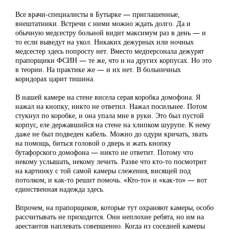
Все врачи-специалисты в Бутырке — приглашенные,
внештатники. Встречи с ними можно ждать долго. Да и
обычную медсестру больной видит максимум раз в день — и
то если выведут на укол. Никаких дежурных или ночных
медсестер здесь попросту нет. Вместо медперсонала дежурят
прапорщики ФСИН — те же, что и на других корпусах. Но это
в теории. На практике же — и их нет. В больничных
коридорах царит тишина.
В нашей камере на стене висела серая коробка домофона. Я
нажал на кнопку, никто не ответил. Нажал посильнее. Потом
стукнул по коробке, и она упала мне в руки. Это был пустой
корпус, еле державшийся на стене на хлипком шурупе. К нему
даже не был подведен кабель. Можно до одури кричать, звать
на помощь, биться головой о дверь и жать кнопку
бутафорского домо­фона — никто не ответит. Потому что
некому услышать, некому лечить. Разве что кто-то посмотрит
на картинку с той самой камеры слежения, висящей под
потолком, и как-то решит помочь. «Кто-то» и «как-то» — вот
единственная надежда здесь.
Впрочем, на прапорщиков, которые тут охраняют камеры, особо
рассчитывать не приходится. Они неплохие ребята, но им на
арестантов наплевать совершенно. Когда из соседней камеры