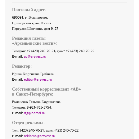
Почтовый адрес:
690091
, г.
Владивосток
,
Приморский край
,
Россия
.
Переулок Шевченко
, дом 9, 27
Редакция газеты
«
Арсеньевские вести
»:
Телефон:
+7 (423) 240-70-21
, факс:
+7 (423) 240-70-22
E-mail:
av@arsvest.ru
Редактор:
Ирина Георгиевна Гребнёва,
E-mail:
editor@arsvest.ru
Собственный корреспондент «АВ»
в Санкт-Петербурге:
Романенко Татьяна Гаврииловна,
Телефон: 8-921-765-5754,
E-mail:
rtg@narod.ru
Отдел рекламы:
Тел.: (423) 240-70-21, факс: (423) 240-70-22
E-mail:
reklama@arsvest.ru