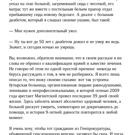
уехал на этап больной, загремевший сюда с чесоткой, его
матрас тут же вместе с постельным бельем прапор отдал
прибывшему сюда новому бедолаге. А диалог с больным
диабетом, который я слышал своими ушами, был такой:
— Мне нужен дополнительный укол.
— Ну ты вот до 50 лет с диабетом дожил и не умер же ведь.
Значит, и сегодня ночью не умрешь.
Вы, возможно, обратили внимание, что в своем рассказе я ни
слова не обронил о квалификации врачей и качестве лечения.
Не говорю об этом по одной простой причине: никогда не
берусь рассуждать о том, в чем не разбираюсь. Я всего лишь
описал то, что вижу своими глазами: вот так устроена
бутырская больница, организованная людьми равнодушными,
ленивыми и непрофессиональными, в которой осенью 2009
года арестант Магнитский провел последние 39 дней своей
жизни. Здесь заболеть может абсолютно здоровый человек, а
больной рискует умереть, элементарно не докричавшись до
помощи, и история 9-летней давности повторится в любой
момент.
Я очень хочу, чтобы тот гражданин из Генпрокуратуры,
объявивший сенсационную версию, заглянул бы сюда. И тогда,