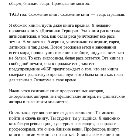
общем, близкие вещи. Промывание мозгов.
1933 год. Сожжение книг. Сожжение книг — вещь страшная.
Я обожаю книги, пусть даже книга вредная. Я недавно
прочитал книгу «Дневники Тернера». Эта книга расистская,
антисемитская, о том, как белая раса уничтожает все расы
земли. Начинается с Америки, уничтожаются черные, евреи,
латиносы и так далее. Потом рассказывается о завоевании
всего мира, полное уничтожение китайцев, индусов, всех, кто
не белый. То есть англосаксы, белая раса остается. Эта книга в
свободной печати, она в продаже есть, там есть
предупреждение «ФБР предупреждает о том, что эта книга
содержит расистскую пропаганду» и это была книга как план
для взрыва в Оклахоме в свое время.
Начинается сжигание книг прогрессивных авторов,
либеральных авторов, антифашистские авторы, не фашистские
авторы в гигантском количестве.
Опять-таки, тут вопрос встает дозволенности. Ты можешь
пойти и сжечь книгу. Ты студент, ты учащийся. Я напомню
китайскую революцию, культурная революция, расправа с
профессорами, это очень близкие вещи. Профессора пишут
книги, с ними можно расправиться. Я видел сожжение книг,