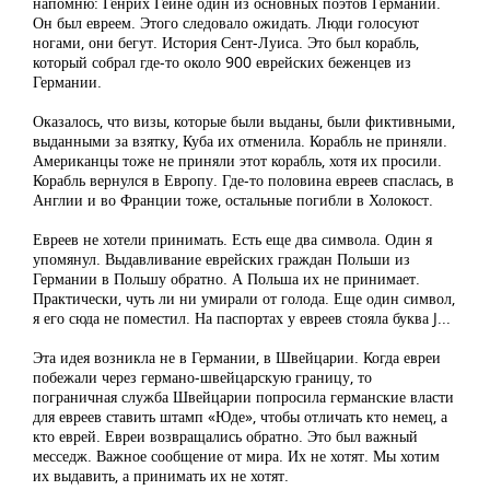
напомню: Генрих Гейне один из основных поэтов Германии.
Он был евреем. Этого следовало ожидать. Люди голосуют
ногами, они бегут. История Сент-Луиса. Это был корабль,
который собрал где-то около 900 еврейских беженцев из
Германии.
Оказалось, что визы, которые были выданы, были фиктивными,
выданными за взятку, Куба их отменила. Корабль не приняли.
Американцы тоже не приняли этот корабль, хотя их просили.
Корабль вернулся в Европу. Где-то половина евреев спаслась, в
Англии и во Франции тоже, остальные погибли в Холокост.
Евреев не хотели принимать. Есть еще два символа. Один я
упомянул. Выдавливание еврейских граждан Польши из
Германии в Польшу обратно. А Польша их не принимает.
Практически, чуть ли ни умирали от голода. Еще один символ,
я его сюда не поместил. На паспортах у евреев стояла буква J...
Эта идея возникла не в Германии, в Швейцарии. Когда евреи
побежали через германо-швейцарскую границу, то
пограничная служба Швейцарии попросила германские власти
для евреев ставить штамп «Юде», чтобы отличать кто немец, а
кто еврей. Евреи возвращались обратно. Это был важный
месседж. Важное сообщение от мира. Их не хотят. Мы хотим
их выдавить, а принимать их не хотят.