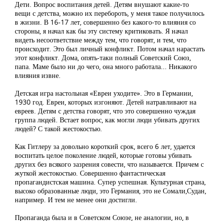
Дети. Вопрос воспитания детей. Детям внушают какие-то
вещи с детства, можно их перебороть, у меня такое получилось
в жизни. В 16-17 лет, совершенно без какого-то влияния со
стороны, я начал как бы эту систему критиковать. Я начал
видеть несоответствие между тем, что говорят, и тем, что
происходит. Это был личный конфликт. Потом начал нарастать
этот конфликт. Дома, опять-таки полный Советский Союз,
папа. Маме было ни до чего, она много работала... Никакого
влияния извне.
Детская игра настольная «Евреи уходите». Это в Германии,
1930 год. Евреи, которых изгоняют. Детей натравливают на
евреев. Детям с детства говорят, что это совершенно чуждая
группа людей. Встает вопрос, как могли люди убивать других
людей? С такой жестокостью.
Как Гитлеру за довольно короткий срок, всего 6 лет, удается
воспитать целое поколение людей, которые готовы убивать
других без всякого зазрения совести, что называется. Причем с
жуткой жестокостью. Совершенно фантастическая
пропагандистская машина. Супер успешная. Культурная страна,
высоко образованные люди, это Германия, это не Сомали,Судан,
например. И тем не менее они достигли.
Пропаганда была и в Советском Союзе, не аналогии, но, в