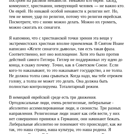
построен на расовой ненависти. Неважно кто еврей: хасид,
коммунист, христианин, неверующий человек — не важно кто.
Он еврей. Но никакой особой ненависти к религии нет. Но,
тем не менее, удар по религии, потому что религия еврейская.
Посмотрите, что с ними можно делать. Можно их громить,
можно сжигать их синагоги.
Я напомню, что с христианской точки зрения эта вещи у
экстремистских христиан вполне приемлемая. В Святом Иоане
написано «Жгите синагоги дьявола», там есть такая фраза.
Соответственно, вот оно воплощение. Хотя это было против
действий самого Гитлера. Гитлер не поддерживал эту идею до
конца, я скажу почему. Точно, как в Советском Союзе. Если
кого-то наказывают, то это наказывает государство, а не толпа.
Не должна толпа сама срываться. Когда надо, мы тебе отрежем
голову, а толпа не может это делать. Она должна быть
полностью контролируема. Тоталитарный режим.
В немецкой еврейской среде есть три движения.
Ортодоксальные люди, очень религиозные, либеральные -
абсолютно ассимилированные люди, и сионисты. Три разных
направления. Религиозные люди знают как себя вести, у них
нет совершенно привязки к Германии, они начинают бежать.
Либеральные абсолютно не понимают что происходит, как же
так, это наша страна, наша культура, это наша родина. Я