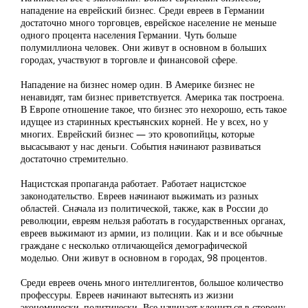
нападение на еврейский бизнес. Среди евреев в Германии
достаточно много торговцев, еврейское население не меньше
одного процента населения Германии. Чуть больше
полумиллиона человек. Они живут в основном в больших
городах, участвуют в торговле и финансовой сфере.
Нападение на бизнес номер один. В Америке бизнес не
ненавидят, там бизнес приветствуется. Америка так построена.
В Европе отношение такое, что бизнес это нехорошо, есть такое
идущее из старинных крестьянских корней. Не у всех, но у
многих. Еврейский бизнес — это кровопийцы, которые
высасывают у нас деньги. События начинают развиваться
достаточно стремительно.
Нацистская пропаганда работает. Работает нацистское
законодательство. Евреев начинают выжимать из разных
областей. Сначала из политической, также, как в России до
революции, евреям нельзя работать в государственных органах,
евреев выжимают из армии, из полиции. Как и и все обычные
граждане с несколько отличающейся демографической
моделью. Они живут в основном в городах, 98 процентов.
Среди евреев очень много интеллигентов, большое количество
профессуры. Евреев начинают вытеснять из жизни
экономически, политически. Все начинает клониться в сторону