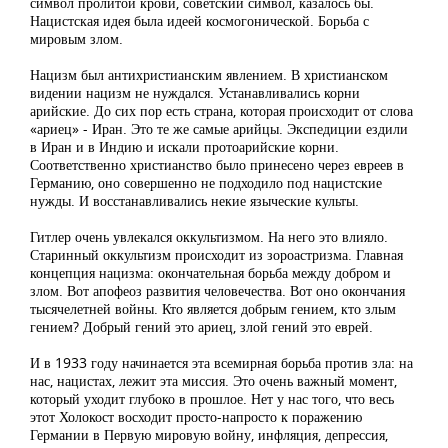
символ пролитой крови, советский символ, казалось бы.
Нацистская идея была идеей космогонической. Борьба с
мировым злом.
Нацизм был антихристианским явлением. В христианском
видении нацизм не нуждался. Устанавливались корни
арийские. До сих пор есть страна, которая происходит от слова
«ариец» - Иран. Это те же самые арийцы. Экспедиции ездили
в Иран и в Индию и искали протоарийские корни.
Соответственно христианство было принесено через евреев в
Германию, оно совершенно не подходило под нацистские
нужды. И восстанавливались некие языческие культы.
Гитлер очень увлекался оккультизмом. На него это влияло.
Старинный оккультизм происходит из зороастризма. Главная
концепция нацизма: окончательная борьба между добром и
злом. Вот апофеоз развития человечества. Вот оно окончания
тысячелетней войны. Кто является добрым гением, кто злым
гением? Добрый гений это ариец, злой гений это еврей.
И в 1933 году начинается эта всемирная борьба против зла: на
нас, нацистах, лежит эта миссия. Это очень важный момент,
который уходит глубоко в прошлое. Нет у нас того, что весь
этот Холокост восходит просто-напросто к поражению
Германии в Первую мировую войну, инфляция, депрессия,