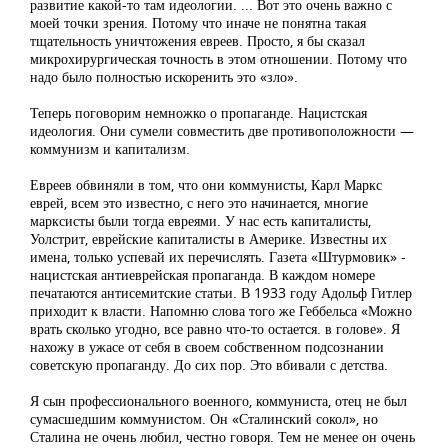
развитие какой-то там идеологии. ... Вот это очень важно с
моей точки зрения. Потому что иначе не понятна такая
тщательность уничтожения евреев. Просто, я бы сказал
микрохирургическая точность в этом отношении. Потому что
надо было полностью искоренить это «зло».
Теперь поговорим немножко о пропаганде. Нацистская
идеология. Они сумели совместить две противоположности —
коммунизм и капитализм.
Евреев обвиняли в том, что они коммунисты, Карл Маркс
еврей, всем это известно, с него это начинается, многие
марксисты были тогда евреями. У нас есть капиталисты,
Уолстрит, еврейские капиталисты в Америке. Известны их
имена, только успевай их перечислять. Газета «Штурмовик» -
нацистская антиеврейская пропаганда. В каждом номере
печатаются антисемитские статьи. В 1933 году Адольф Гитлер
приходит к власти. Напомню слова того же Геббельса «Можно
врать сколько угодно, все равно что-то остается. в голове». Я
нахожу в ужасе от себя в своем собственном подсознании
советскую пропаганду. До сих пор. Это вбивали с детства.
Я сын профессионального военного, коммуниста, отец не был
сумасшедшим коммунистом. Он «Сталинский сокол», но
Сталина не очень любил, честно говоря. Тем не менее он очень