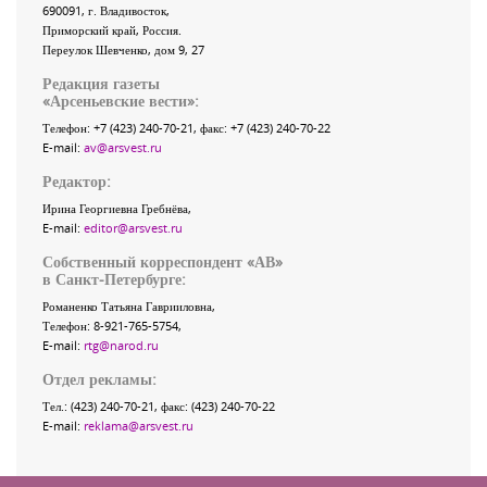
690091
, г.
Владивосток
,
Приморский край
,
Россия
.
Переулок Шевченко
, дом 9, 27
Редакция газеты
«
Арсеньевские вести
»:
Телефон:
+7 (423) 240-70-21
, факс:
+7 (423) 240-70-22
E-mail:
av@arsvest.ru
Редактор:
Ирина Георгиевна Гребнёва,
E-mail:
editor@arsvest.ru
Собственный корреспондент «АВ»
в Санкт-Петербурге:
Романенко Татьяна Гаврииловна,
Телефон: 8-921-765-5754,
E-mail:
rtg@narod.ru
Отдел рекламы:
Тел.: (423) 240-70-21, факс: (423) 240-70-22
E-mail:
reklama@arsvest.ru