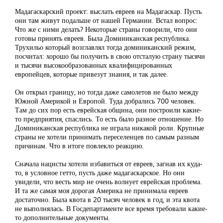
Мадагаскарский проект: выслать евреев на Мадагаскар. Пусть
они там живут подальше от нашей Германии. Встал вопрос:
Что же с ними делать? Некоторые страны говорили, что они
готовы принять евреев. Была Доминиканская республика.
Трухильо который возглавлял тогда доминиканский режим,
посчитал: хорошо бы получить в свою отсталую страну тысячи
и тысячи высокообразованных квалифицированных
европейцев, которые привезут знания, и так далее.
Он открыл границу, но тогда даже самолетов не было между
Южной Америкой и Европой. Туда добрались 700 человек.
Там до сих пор есть еврейская община, они построили какие-
то предприятия, спаслись. То есть было разное отношение. Но
Доминиканская республика не играла никакой роли. Крупные
страны не хотели принимать переселенцев по самым разным
причинам. Что в итоге повлекло реакцию.
Сначала нацисты хотели избавиться от евреев, загнав их куда-
то, в условное гетто, пусть даже мадагаскарское. Но они
увидели, что весть мир не очень волнует еврейская проблема.
И та же самая моя дорогая Америка не принимала евреев
достаточно. Была квота в 20 тысяч человек в год, и эта квота
не выполнялась. В Госдепартаменте все время требовали какие-
то дополнительные документы.