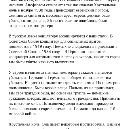
насилия. Апофеозом становится так называемая Хрустальная
ночь в ноябре 1938 года. Происходит еврейский погром,
сжигаются синагоги, массовый арест евреев, десятки были
убиты, сотни ранены, 26 тысяч, если не ошибаюсь, были
отправлены в концлагеря.
В русском языке концлагеря ассоциируются с нацистами. В
Советском Союзе концлагеря для социальных врагов
появляются в 1919 году. Немецкие специалисты приезжали в
Советский Союз в 1934 году... В Германии появляются
концлагеря для антинацистов в первую очередь, какие-то евреи
там были убиты, каких-то выпустили.
У евреев начинается паника, некоторые уезжают, пытаются
убежать из Германии. Германия, в общем-то позволяет им
убежать. Нацисты не знают что делать с евреями. Их примерно
полмиллиона. Были всякие вещи. Польша их не принимает,
там своя трагедия была, но основная группа — немецкие
граждане, которых лишают немецкого гражданства. Принимать
их никто не хочет. Потихонечку люди выезжают, примерно
больше половины евреев выехала из Германии до начала 2-й
мировой войны.
Хрустальная ночь. Она имеет некоторые противоречия. Нацизм