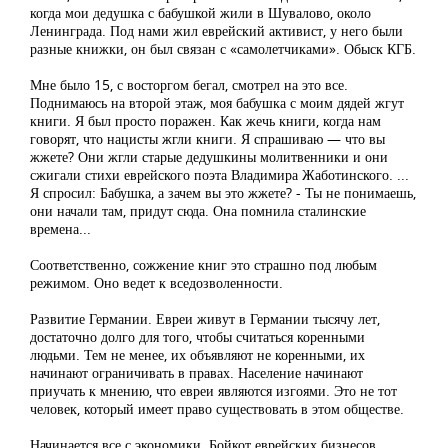
когда мои дедушка с бабушкой жили в Шувалово, около
Ленинграда. Под нами жил еврейский активист, у него были
разные книжки, он был связан с «самолетчиками». Обыск КГБ.
Мне было 15, с восторгом бегал, смотрел на это все.
Поднимаюсь на второй этаж, моя бабушка с моим дядей жгут
книги. Я был просто поражен. Как жечь книги, когда нам
говорят, что нацисты жгли книги. Я спрашиваю — что вы
жжете? Они жгли старые дедушкины молитвенники и они
сжигали стихи еврейского поэта Владимира Жаботинского. ...
Я спросил: Бабушка, а зачем вы это жжете? - Ты не понимаешь,
они начали там, придут сюда. Она помнила сталинские
времена...
Соответственно, сожжение книг это страшно под любым
режимом. Оно ведет к вседозволенности.
Развитие Германии. Евреи живут в Германии тысячу лет,
достаточно долго для того, чтобы считаться коренными
людьми. Тем не менее, их объявляют не коренными, их
начинают ограничивать в правах. Население начинают
приучать к мнению, что евреи являются изгоями. Это не тот
человек, который имеет право существовать в этом обществе.
Начинается все с экономики. Бойкот еврейских бизнесов,