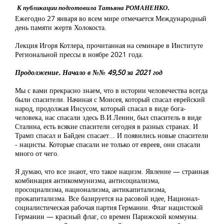
К публикации подготовила Татьяна РОМАНЕНКО.
Ежегодно 27 января во всем мире отмечается Международный
день памяти жертв Холокоста.
Лекция Игоря Котлера, прочитанная на семинаре в Институте
Региональной прессы в ноябре 2021 года.
Продолжение. Начало в №№ 49,50 за 2021 год
Мы с вами прекрасно знаем, что в истории человечества всегда
были спасители. Начиная с Моисея, который спасал еврейский
народ, продолжая Иисусом, который спасал в виде бога-
человека, нас спасали здесь В.И.Ленин, был спаситель в виде
Сталина, есть всякие спасители сегодня в разных странах. И
Трамп спасал и Байден спасает... И появились новые спасители
- нацисты. Которые спасали не только от евреев, они спасали
много от чего.
Я думаю, что все знают, что такое нацизм. Явление — странная
комбинация антикоммунизма, антисоциализма,
просоциализма, национализма, антикапитализма,
прокапитализма. Все базируется на расовой идее, Национал-
социалистическая рабочая партия Германии. Флаг нацистской
Германии — красный флаг, со времен Парижской коммуны.