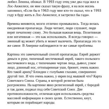
любил Ленина, обожал. В 1993 году отец уже два года жил в
Лос-Анжелесе, он мне сказал такую фразу, я на всю жизнь
запомнил, «Если бы в 1963 году мне кто-то сказал, что в 1993
году я буду жить в Лос-Анжелесе, я застрелил бы гада».
Времена меняются, мозги отлично промывались. Тогда велась
ежедневная пропаганда. Люди читают, люди слушают, люди
верят печатному слову. Это большая важная вещь. Позитивная
или негативная — это как использовать. Я всегда говорил —
змеиный яд может убить и может вылечить. Пропаганда это то
же самое. В Америке наблюдаются те же самые проблемы.
Картина это замечательный способ пропаганды. Еврей держит
деньги в руке, типичный местечковый еврей, такого польского
местечкового вида, с типичными чертам лица, дьявол, узкое
лицо, длинный нос, оттопыренные уши, брюнет, очень важно.
Кто такой ариец? Блондин с голубыми глазами, совершенно
другой тип. И что очень важно, у еврея под мышкой что? Карта
Советского Союза. Страны, в которой религия была
разгромлена. На картинке явно религиозный еврей, с бородой
и так далее, поджал под себя Советский Союз. Две
противоположности, отличная идея использовать средства
массовой информации в своих целях. Естественно, кнут,
которым он порабощает народы.