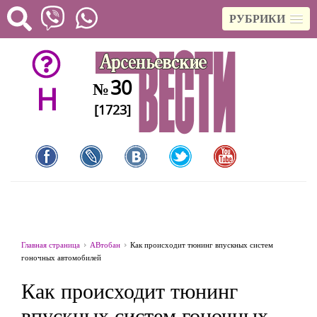
РУБРИКИ
30
№
H
[1723]
Главная страница
АВтобан
Как происходит тюнинг впускных систем
гоночных автомобилей
Как происходит тюнинг
впускных систем гоночных