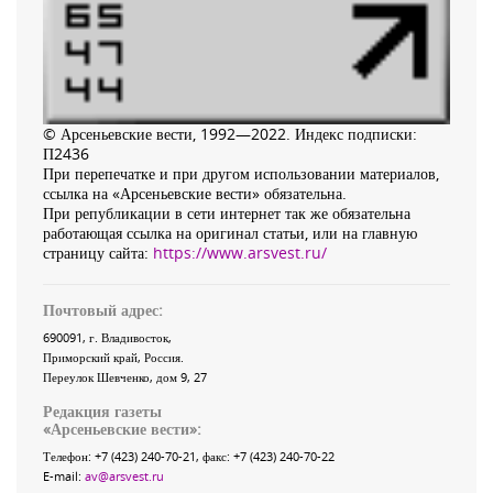
© Арсеньевские вести, 1992—2022. Индекс подписки:
П2436
При перепечатке и при другом использовании материалов,
ссылка на «Арсеньевские вести» обязательна.
При републикации в сети интернет так же обязательна
работающая ссылка на оригинал статьи, или на главную
страницу сайта:
https://www.arsvest.ru/
Почтовый адрес:
690091
, г.
Владивосток
,
Приморский край
,
Россия
.
Переулок Шевченко
, дом 9, 27
Редакция газеты
«
Арсеньевские вести
»:
Телефон:
+7 (423) 240-70-21
, факс:
+7 (423) 240-70-22
E-mail:
av@arsvest.ru