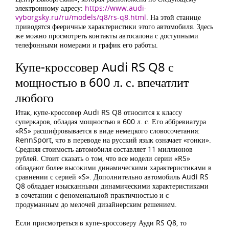
электронному адресу:
https://www.audi-
vyborgsky.ru/ru/models/q8/rs-q8.html
. На этой станице
приводятся фееричные характеристики этого автомобиля. Здесь
же можно просмотреть контакты автосалона с доступными
телефонными номерами и график его работы.
Купе-кроссовер Audi RS Q8 с
мощностью в 600 л. с. впечатлит
любого
Итак, купе-кроссовер Audi RS Q8 относится к классу
суперкаров, обладая мощностью в 600 л. с. Его аббревиатура
«RS» расшифровывается в виде немецкого словосочетания:
RennSport, что в переводе на русский язык означает «гонки».
Средняя стоимость автомобиля составляет 11 миллионов
рублей. Стоит сказать о том, что все модели серии «RS»
обладают более высокими динамическими характеристиками в
сравнении с серией «S». Дополнительно автомобиль Audi RS
Q8 обладает изысканными динамическими характеристиками
в сочетании с феноменальной практичностью и с
продуманным до мелочей дизайнерским решением.
Если присмотреться в купе-кроссоверу Ауди RS Q8, то