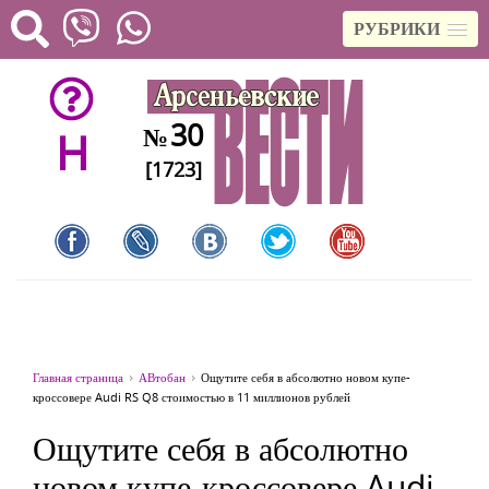
РУБРИКИ
30
№
H
[1723]
Главная страница
АВтобан
Ощутите себя в абсолютно новом купе-
кроссовере Audi RS Q8 стоимостью в 11 миллионов рублей
Ощутите себя в абсолютно
новом купе-кроссовере Audi