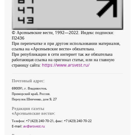
© Арсеньевские вести, 1992—2022. Индекс подписки:
П2436
При перепечатке и при другом использовании материалов,
ссылка на «Арсеньевские вести» обязательна.
При републикации в сети интернет так же обязательна
работающая ссылка на оригинал статьи, или на главную
страницу сайта:
https://www.arsvest.ru/
Почтовый адрес:
690091
, г.
Владивосток
,
Приморский край
,
Россия
.
Переулок Шевченко
, дом 9, 27
Редакция газеты
«
Арсеньевские вести
»:
Телефон:
+7 (423) 240-70-21
, факс:
+7 (423) 240-70-22
E-mail:
av@arsvest.ru