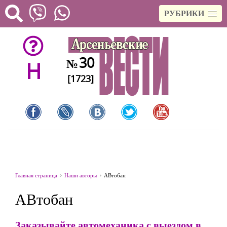
РУБРИКИ
30
№
H
[1723]
Главная страница
Наши авторы
АВтобан
АВтобан
Заказывайте автомеханика с выездом в