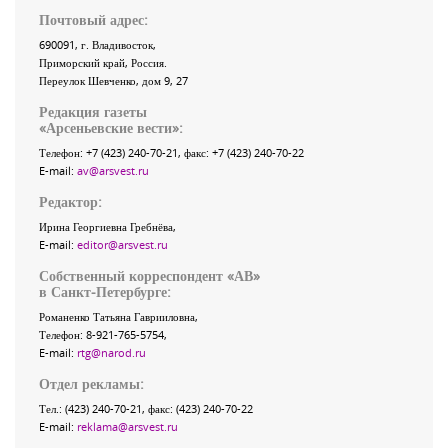
Почтовый адрес:
690091
, г.
Владивосток
,
Приморский край
,
Россия
.
Переулок Шевченко
, дом 9, 27
Редакция газеты
«
Арсеньевские вести
»:
Телефон:
+7 (423) 240-70-21
, факс:
+7 (423) 240-70-22
E-mail:
av@arsvest.ru
Редактор:
Ирина Георгиевна Гребнёва,
E-mail:
editor@arsvest.ru
Собственный корреспондент «АВ»
в Санкт-Петербурге:
Романенко Татьяна Гаврииловна,
Телефон: 8-921-765-5754,
E-mail:
rtg@narod.ru
Отдел рекламы:
Тел.: (423) 240-70-21, факс: (423) 240-70-22
E-mail:
reklama@arsvest.ru