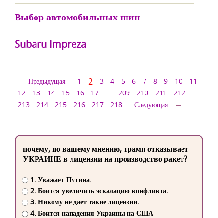
Выбор автомобильных шин
Subaru Impreza
2
Предыдущая
1
3
4
5
6
7
8
9
10
11
12
13
14
15
16
17
...
209
210
211
212
213
214
215
216
217
218
Следующая
почему, по вашему мнению, трамп отказывает
УКРАИНЕ в лицензии на производство ракет?
1. Уважает Путина.
2. Боится увеличить эскалацию конфликта.
3. Никому не дает такие лицензии.
4. Боится нападения Украины на США