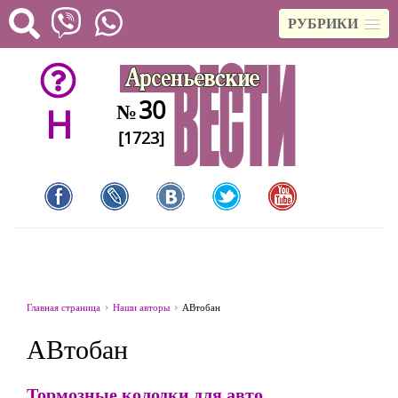
РУБРИКИ
30
№
H
[1723]
Главная страница
Наши авторы
АВтобан
АВтобан
Тормозные колодки для авто