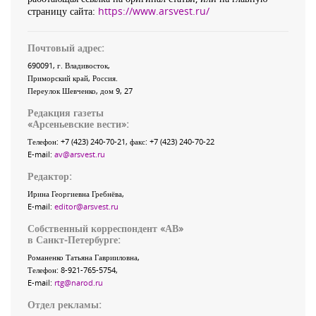
страницу сайта:
https://www.arsvest.ru/
Почтовый адрес:
690091
, г.
Владивосток
,
Приморский край
,
Россия
.
Переулок Шевченко
, дом 9, 27
Редакция газеты
«
Арсеньевские вести
»:
Телефон:
+7 (423) 240-70-21
, факс:
+7 (423) 240-70-22
E-mail:
av@arsvest.ru
Редактор:
Ирина Георгиевна Гребнёва,
E-mail:
editor@arsvest.ru
Собственный корреспондент «АВ»
в Санкт-Петербурге:
Романенко Татьяна Гаврииловна,
Телефон: 8-921-765-5754,
E-mail:
rtg@narod.ru
Отдел рекламы: