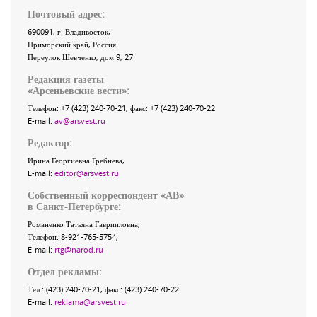
Почтовый адрес:
690091
, г.
Владивосток
,
Приморский край
,
Россия
.
Переулок Шевченко
, дом 9, 27
Редакция газеты
«
Арсеньевские вести
»:
Телефон:
+7 (423) 240-70-21
, факс:
+7 (423) 240-70-22
E-mail:
av@arsvest.ru
Редактор:
Ирина Георгиевна Гребнёва,
E-mail:
editor@arsvest.ru
Собственный корреспондент «АВ»
в Санкт-Петербурге:
Романенко Татьяна Гаврииловна,
Телефон: 8-921-765-5754,
E-mail:
rtg@narod.ru
Отдел рекламы:
Тел.: (423) 240-70-21, факс: (423) 240-70-22
E-mail:
reklama@arsvest.ru