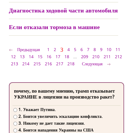
Диагностика ходовой части автомобиля
Если отказали тормоза в машине
3
Предыдущая
1
2
4
5
6
7
8
9
10
11
12
13
14
15
16
17
18
...
209
210
211
212
213
214
215
216
217
218
Следующая
почему, по вашему мнению, трамп отказывает
УКРАИНЕ в лицензии на производство ракет?
1. Уважает Путина.
2. Боится увеличить эскалацию конфликта.
3. Никому не дает такие лицензии.
4. Боится нападения Украины на США