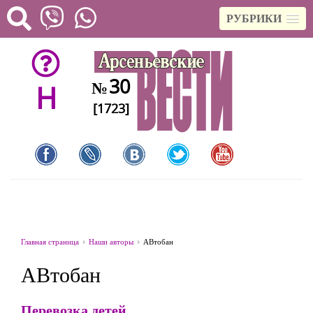
РУБРИКИ
30
№
H
[1723]
Главная страница
Наши авторы
АВтобан
АВтобан
Перевозка детей