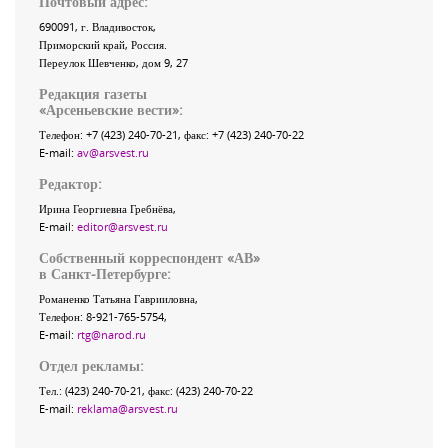
Почтовый адрес:
690091
, г.
Владивосток
,
Приморский край
,
Россия
.
Переулок Шевченко
, дом 9, 27
Редакция газеты
«
Арсеньевские вести
»:
Телефон:
+7 (423) 240-70-21
, факс:
+7 (423) 240-70-22
E-mail:
av@arsvest.ru
Редактор:
Ирина Георгиевна Гребнёва,
E-mail:
editor@arsvest.ru
Собственный корреспондент «АВ»
в Санкт-Петербурге:
Романенко Татьяна Гаврииловна,
Телефон: 8-921-765-5754,
E-mail:
rtg@narod.ru
Отдел рекламы:
Тел.: (423) 240-70-21, факс: (423) 240-70-22
E-mail:
reklama@arsvest.ru