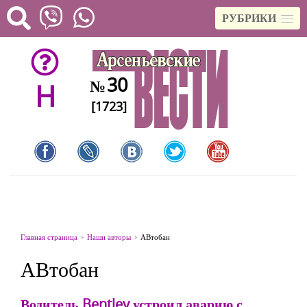
РУБРИКИ
30
№
H
[1723]
Главная страница
Наши авторы
АВтобан
АВтобан
Водитель Bentley устроил аварию с