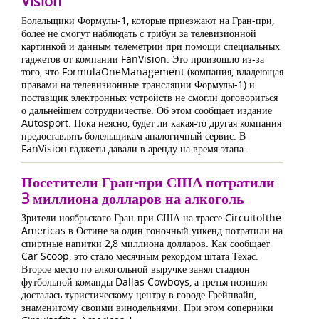
Vision
Болельщики Формулы-1, которые приезжают на Гран-при,
более не смогут наблюдать с трибун за телевизионной
картинкой и данным телеметрии при помощи специальных
гаджетов от компании FanVision. Это произошло из-за
того, что FormulaOneManagement (компания, владеющая
правами на телевизионные трансляции Формулы-1) и
поставщик электронных устройств не смогли договориться
о дальнейшем сотрудничестве. Об этом сообщает издание
Autosport. Пока неясно, будет ли какая-то другая компания
предоставлять болельщикам аналогичный сервис. В
FanVision гаджеты давали в аренду на время этапа.
Посетители Гран-при США потратили
3 миллиона долларов на алкоголь
Зрители ноябрьского Гран-при США на трассе Circuitofthe
Americas в Остине за один гоночный уикенд потратили на
спиртные напитки 2,8 миллиона долларов. Как сообщает
Car Scoop, это стало месячным рекордом штата Техас.
Второе место по алкогольной выручке занял стадион
футбольной команды Dallas Cowboys, а третья позиция
досталась туристическому центру в городе Грейпвайн,
знаменитому своими винодельнями. При этом соперники