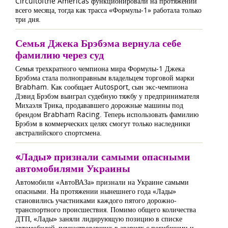
Circuitofthe Americas функционировали на протяжении
всего месяца, тогда как трасса «Формулы-1» работала только
три дня.
Семья Джека Брэбэма вернула себе
фамилию через суд
Семья трехкратного чемпиона мира Формулы-1 Джека
Брэбэма стала полноправным владельцем торговой марки
Brabham. Как сообщает Autosport, сын экс-чемпиона
Дэвид Брэбэм выиграл судебную тяжбу у предпринимателя
Михаэля Трика, продававшего дорожные машины под
брендом Brabham Racing. Теперь использовать фамилию
Брэбэм в коммерческих целях смогут только наследники
австралийского спортсмена.
«Лады» признали самыми опасными
автомобилями Украины
Автомобили «АвтоВАЗа» признали на Украине самыми
опасными. На протяжении нынешнего года «Лады»
становились участниками каждого пятого дорожно-
транспортного происшествия. Помимо общего количества
ДТП, «Лады» заняли лидирующую позицию в списке
автомобилей, поучаствовавших в авариях с погибшими и