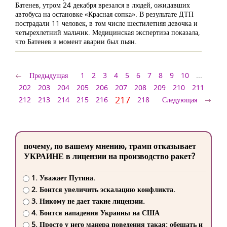
Батенев, утром 24 декабря врезался в людей, ожидавших
автобуса на остановке «Красная сопка». В результате ДТП
пострадали 11 человек, в том числе шестилетняя девочка и
четырехлетний мальчик. Медицинская экспертиза показала,
что Батенев в момент аварии был пьян.
Предыдущая
1
2
3
4
5
6
7
8
9
10
...
202
203
204
205
206
207
208
209
210
211
217
212
213
214
215
216
218
Следующая
почему, по вашему мнению, трамп отказывает
УКРАИНЕ в лицензии на производство ракет?
1. Уважает Путина.
2. Боится увеличить эскалацию конфликта.
3. Никому не дает такие лицензии.
4. Боится нападения Украины на США
5. Просто у него манера поведения такая: обещать и