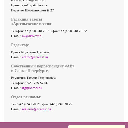
Приморский край
,
Россия
.
Переулок Шевченко
, дом 9, 27
Редакция газеты
«
Арсеньевские вести
»:
Телефон:
+7 (423) 240-70-21
, факс:
+7 (423) 240-70-22
E-mail:
av@arsvest.ru
Редактор:
Ирина Георгиевна Гребнёва,
E-mail:
editor@arsvest.ru
Собственный корреспондент «АВ»
в Санкт-Петербурге:
Романенко Татьяна Гаврииловна,
Телефон: 8-921-765-5754,
E-mail:
rtg@narod.ru
Отдел рекламы:
Тел.: (423) 240-70-21, факс: (423) 240-70-22
E-mail:
reklama@arsvest.ru