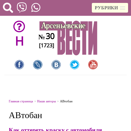
РУБРИКИ
30
№
H
[1723]
Главная страница
Наши авторы
АВтобан
АВтобан
Как оттереть краску с автомобиля