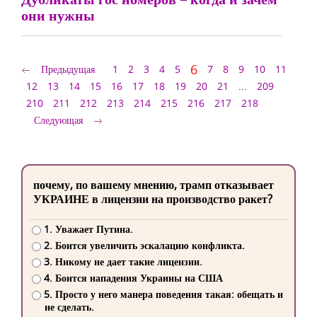
они нужны
6
Предыдущая
1
2
3
4
5
7
8
9
10
11
12
13
14
15
16
17
18
19
20
21
...
209
210
211
212
213
214
215
216
217
218
Следующая
почему, по вашему мнению, трамп отказывает
УКРАИНЕ в лицензии на производство ракет?
1. Уважает Путина.
2. Боится увеличить эскалацию конфликта.
3. Никому не дает такие лицензии.
4. Боится нападения Украины на США
5. Просто у него манера поведения такая: обещать и
не сделать.