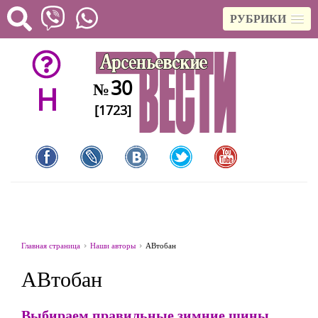
РУБРИКИ
30
№
H
[1723]
Главная страница
Наши авторы
АВтобан
АВтобан
Выбираем правильные зимние шины