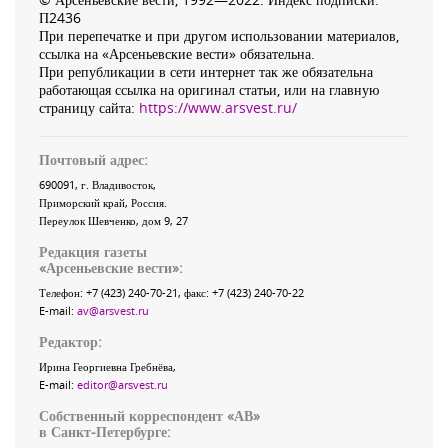
П2436
При перепечатке и при другом использовании материалов,
ссылка на «Арсеньевские вести» обязательна.
При републикации в сети интернет так же обязательна
работающая ссылка на оригинал статьи, или на главную
страницу сайта:
https://www.arsvest.ru/
Почтовый адрес:
690091
, г.
Владивосток
,
Приморский край
,
Россия
.
Переулок Шевченко
, дом 9, 27
Редакция газеты
«
Арсеньевские вести
»:
Телефон:
+7 (423) 240-70-21
, факс:
+7 (423) 240-70-22
E-mail:
av@arsvest.ru
Редактор:
Ирина Георгиевна Гребнёва,
E-mail:
editor@arsvest.ru
Собственный корреспондент «АВ»
в Санкт-Петербурге: