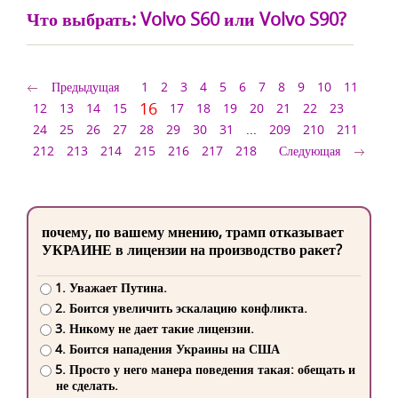
Что выбрать: Volvo S60 или Volvo S90?
Предыдущая
1
2
3
4
5
6
7
8
9
10
11
16
12
13
14
15
17
18
19
20
21
22
23
24
25
26
27
28
29
30
31
...
209
210
211
212
213
214
215
216
217
218
Следующая
почему, по вашему мнению, трамп отказывает
УКРАИНЕ в лицензии на производство ракет?
1. Уважает Путина.
2. Боится увеличить эскалацию конфликта.
3. Никому не дает такие лицензии.
4. Боится нападения Украины на США
5. Просто у него манера поведения такая: обещать и
не сделать.