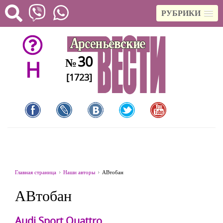
РУБРИКИ
30
№
H
[1723]
Главная страница
Наши авторы
АВтобан
АВтобан
Audi Sport Quattro