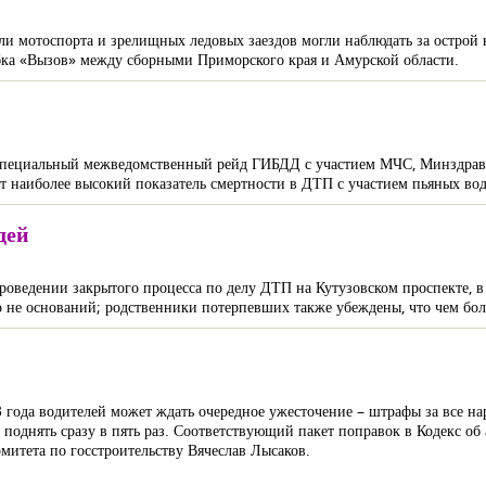
ли мотоспорта и зрелищных ледовых заездов могли наблюдать за острой
убка «Вызов» между сборными Приморского края и Амурской области.
специальный межведомственный рейд ГИБДД с участием МЧС, Минздрава
т наиболее высокий показатель смертности в ДТП с участием пьяных вод
дей
ведении закрытого процесса по делу ДТП на Кутузовском проспекте, в 
го не оснований; родственники потерпевших также убеждены, что чем бол
3 года водителей может ждать очередное ужесточение – штрафы за все 
 поднять сразу в пять раз. Соответствующий пакет поправок в Кодекс 
митета по госстроительству Вячеслав Лысаков.