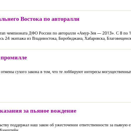
льнего Востока по авторалли
ап чемпионата ДФО России по авторалли «Амур-Зея — 2013». С 8 по 10 
ись 24 экипажа из Владивостока, Биробиджана, Хабаровска, Благовещенск
т промилле
отмены сухого закона в том, что те лоббируют интересы могущественн
аказания за пьяное вождение
ству поддержал наш закон об ужесточении ответственности за пьяную ез
р Хинштейн.