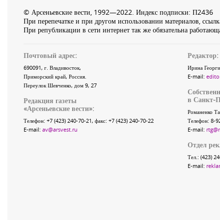
© Арсеньевские вести, 1992—2022. Индекс подписки: П2436
При перепечатке и при другом использовании материалов, ссылка
При републикации в сети интернет так же обязательна работающа
Почтовый адрес:
Редактор:
690091
, г.
Владивосток
,
Ирина Георги
Приморский край
,
Россия
.
E-mail:
edito
Переулок Шевченко
, дом 9, 27
Собственн
в Санкт-П
Редакция газеты
«
Арсеньевские вести
»:
Романенко Та
Телефон:
+7 (423) 240-70-21
, факс:
+7 (423) 240-70-22
Телефон: 8-9
E-mail:
av@arsvest.ru
E-mail:
rtg@
Отдел ре
Тел.: (423) 2
E-mail:
rekla