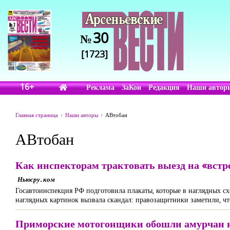
30
№
[1723]
16+
Реклама
ЗаКон
Редакция
Наши автор
Главная страница
Наши авторы
АВтобан
АВтобан
Как инспекторам трактовать выезд на «встр
Ньюсру. ком
Госавтоинспекция РФ подготовила плакаты, которые в наглядных 
наглядных картинок вызвала скандал: правозащитники заметили, чт
Приморские мотогонщики обошли амурчан н