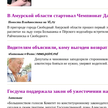
В Амурской области стартовал Чемпионат Да
Новости Владивостока на VL.ru
В пригороде города Свободный Амурской области прошел первый эт
рассвета» на льду озера Большанка и Пёрского водозабора встретил
Райчихинска и Свободного.
Водителям объяснили, кому выгоден возвра
«Автоньюс» Фото: news.point.md
Депутаты и чиновники заподозрили сторонников 
алкотестера бояться не нужно, уверяют водителей.
Госдума поддержала закон об ужесточении н
Автоньюс
«Большинством голосов Комитет по конституционному законодатель
сегодня в своем твиттере депутат Государственной думы Александ