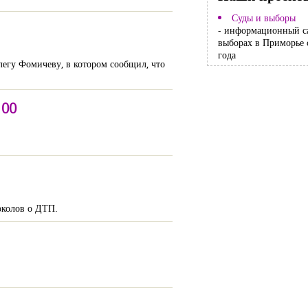
Суды и выборы
- информационный с
выборах в Приморье 
года
егу Фомичеву, в котором сообщил, что
100
околов о ДТП.