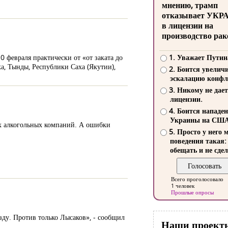
мнению, трамп
отказывает УКР
в лицензии на
производство рак
февраля практически от «от заката до
1. Уважает Путин
а, Тынды, Республики Саха (Якутии),
2. Боится увелич
эскалацию конфл
3. Никому не дает
лицензии.
4. Боится нападе
Украины на СШ
ых алкогольных компаний. А ошибки
5. Просто у него 
поведения такая:
обещать и не сдел
Всего проголосовало
1 человек
Прошлые опросы
ду. Против только Лысаков», - сообщил
Наши проект