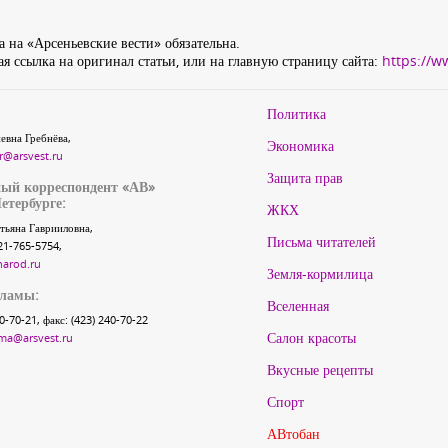
 на «Арсеньевские вести» обязательна.
я ссылка на оригинал статьи, или на главную страницу сайта:
https://w
Политика
евна Гребнёва,
Экономика
r@arsvest.ru
Защита прав
ый корреспондент «АВ»
етербурге:
ЖКХ
тьяна Гаврииловна,
Письма читателей
21-765-5754,
narod.ru
Земля-кормилица
кламы:
Вселенная
40-70-21, факс: (423) 240-70-22
Салон красоты
ma@arsvest.ru
Вкусные рецепты
Спорт
АВтобан