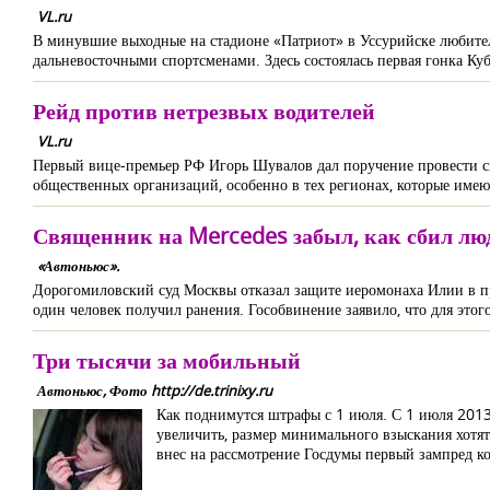
VL.ru
В минувшие выходные на стадионе «Патриот» в Уссурийске любите
дальневосточными спортсменами. Здесь состоялась первая гонка К
Рейд против нетрезвых водителей
VL.ru
Первый вице-премьер РФ Игорь Шувалов дал поручение провести 
общественных организаций, особенно в тех регионах, которые имею
Священник на Mercedes забыл, как сбил лю
«Автоньюс».
Дорогомиловский суд Москвы отказал защите иеромонаха Илии в про
один человек получил ранения. Гособвинение заявило, что для это
Три тысячи за мобильный
Автоньюс, Фото http://de.trinixy.ru
Как поднимутся штрафы с 1 июля. С 1 июля 201
увеличить, размер минимального взыскания хотят
внес на рассмотрение Госдумы первый зампред ко