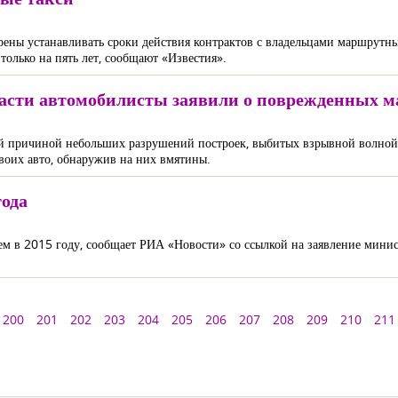
ены устанавливать сроки действия контрактов с владельцами маршрутны
только на пять лет, сообщают «Известия».
ласти автомобилисты заявили о поврежденных 
ший причиной небольших разрушений построек, выбитых взрывной волной
воих авто, обнаружив на них вмятины.
года
ем в 2015 году, сообщает РИА «Новости» со ссылкой на заявление мини
200
201
202
203
204
205
206
207
208
209
210
211