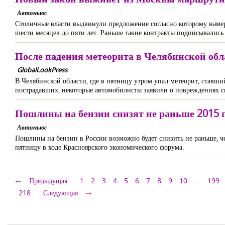
Автоньюс
Столичные власти выдвинули предложение согласно которому намер
шести месяцев до пяти лет. Раньше такие контракты подписывались 
После падения метеорита в Челябинской об
GlobalLookPress
В Челябинской области, где в пятницу утром упал метеорит, став
пострадавших, некоторые автомобилисты заявили о повреждениях с
Пошлины на бензин снизят не раньше 2015 
Автоньюс
Пошлины на бензин в России возможно будет снизить не раньше, ч
пятницу в ходе Красноярского экономического форума.
Предыдущая
1
2
3
4
5
6
7
8
9
10
...
199
218
Следующая