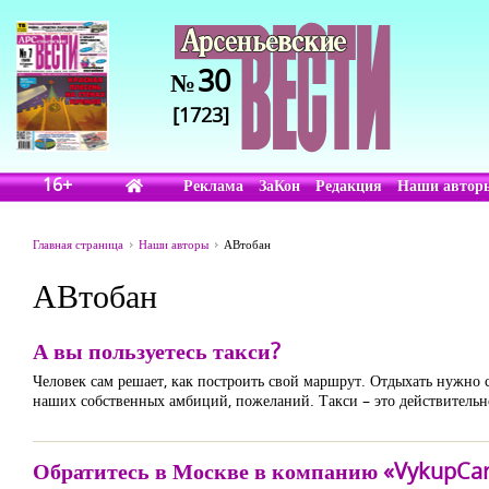
30
№
[1723]
16+
Реклама
ЗаКон
Редакция
Наши автор
Главная страница
Наши авторы
АВтобан
АВтобан
А вы пользуетесь такси?
Человек сам решает, как построить свой маршрут. Отдыхать нужно 
наших собственных амбиций, пожеланий. Такси – это действительно
Обратитесь в Москве в компанию «VykupCars