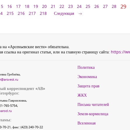
29
15
16
17
18
19
20
21
22
23
24
25
26
27
28
14
215
216
217
218
Следующая
 на «Арсеньевские вести» обязательна.
я ссылка на оригинал статьи, или на главную страницу сайта:
https://w
Политика
евна Гребнёва,
Экономика
r@arsvest.ru
Защита прав
ый корреспондент «АВ»
етербурге:
ЖКХ
тьяна Гаврииловна,
Письма читателей
21-765-5754,
narod.ru
Земля-кормилица
кламы:
Вселенная
40-70-21, факс: (423) 240-70-22