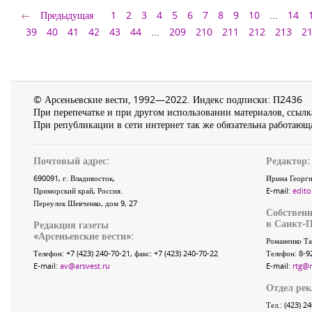
Предыдущая
1
2
3
4
5
6
7
8
9
10
...
14
39
40
41
42
43
44
...
209
210
211
212
213
2
© Арсеньевские вести, 1992—2022. Индекс подписки: П2436
При перепечатке и при другом использовании материалов, ссылка
При републикации в сети интернет так же обязательна работающа
Почтовый адрес:
Редактор:
690091
, г.
Владивосток
,
Ирина Георги
Приморский край
,
Россия
.
E-mail:
edito
Переулок Шевченко
, дом 9, 27
Собственн
в Санкт-П
Редакция газеты
«
Арсеньевские вести
»:
Романенко Та
Телефон:
+7 (423) 240-70-21
, факс:
+7 (423) 240-70-22
Телефон: 8-9
E-mail:
av@arsvest.ru
E-mail:
rtg@
Отдел ре
Тел.: (423) 2