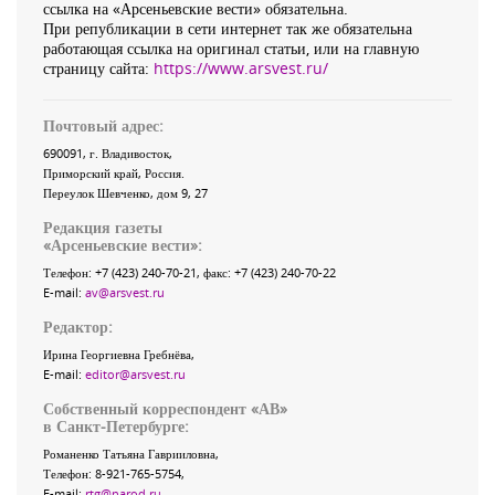
ссылка на «Арсеньевские вести» обязательна.
При републикации в сети интернет так же обязательна
работающая ссылка на оригинал статьи, или на главную
страницу сайта:
https://www.arsvest.ru/
Почтовый адрес:
690091
, г.
Владивосток
,
Приморский край
,
Россия
.
Переулок Шевченко
, дом 9, 27
Редакция газеты
«
Арсеньевские вести
»:
Телефон:
+7 (423) 240-70-21
, факс:
+7 (423) 240-70-22
E-mail:
av@arsvest.ru
Редактор:
Ирина Георгиевна Гребнёва,
E-mail:
editor@arsvest.ru
Собственный корреспондент «АВ»
в Санкт-Петербурге:
Романенко Татьяна Гаврииловна,
Телефон: 8-921-765-5754,
E-mail:
rtg@narod.ru