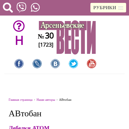
РУБРИКИ
30
№
H
[1723]
Главная страница
Наши авторы
АВтобан
АВтобан
Лебедки АТОМ