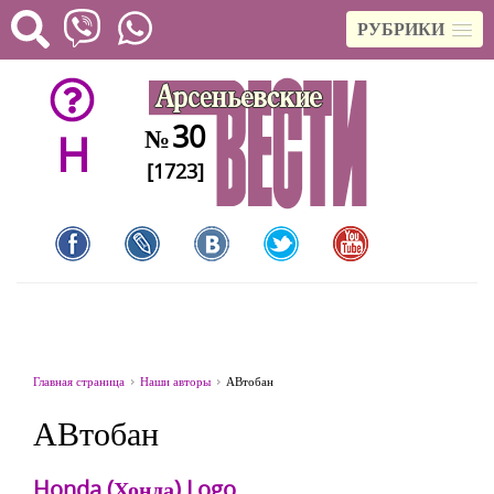
РУБРИКИ
30
№
H
[1723]
Главная страница
Наши авторы
АВтобан
АВтобан
Honda (Хонда) Logo