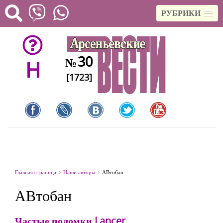
РУБРИКИ
30
№
H
[1723]
Главная страница
Наши авторы
АВтобан
АВтобан
Частые поломки Lancer