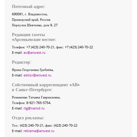
Почтовый адрес:
690091
, г.
Владивосток
,
Приморский край
,
Россия
.
Переулок Шевченко
, дом 9, 27
Редакция газеты
«
Арсеньевские вести
»:
Телефон:
+7 (423) 240-70-21
, факс:
+7 (423) 240-70-22
E-mail:
av@arsvest.ru
Редактор:
Ирина Георгиевна Гребнёва,
E-mail:
editor@arsvest.ru
Собственный корреспондент «АВ»
в Санкт-Петербурге:
Романенко Татьяна Гаврииловна,
Телефон: 8-921-765-5754,
E-mail:
rtg@narod.ru
Отдел рекламы:
Тел.: (423) 240-70-21, факс: (423) 240-70-22
E-mail:
reklama@arsvest.ru