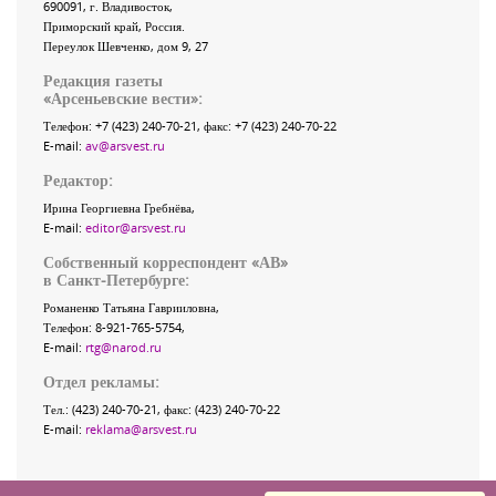
690091
, г.
Владивосток
,
Приморский край
,
Россия
.
Переулок Шевченко
, дом 9, 27
Редакция газеты
«
Арсеньевские вести
»:
Телефон:
+7 (423) 240-70-21
, факс:
+7 (423) 240-70-22
E-mail:
av@arsvest.ru
Редактор:
Ирина Георгиевна Гребнёва,
E-mail:
editor@arsvest.ru
Собственный корреспондент «АВ»
в Санкт-Петербурге:
Романенко Татьяна Гаврииловна,
Телефон: 8-921-765-5754,
E-mail:
rtg@narod.ru
Отдел рекламы:
Тел.: (423) 240-70-21, факс: (423) 240-70-22
E-mail:
reklama@arsvest.ru