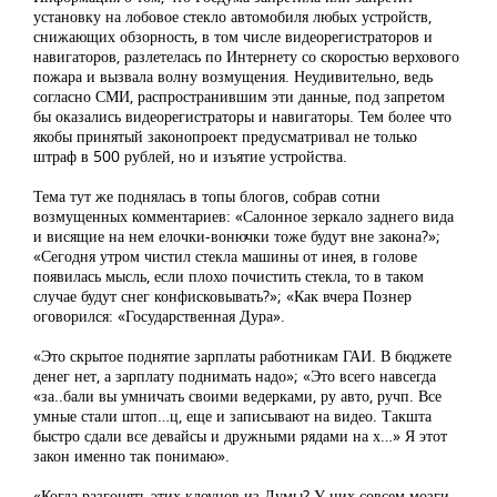
установку на лобовое стекло автомобиля любых устройств,
снижающих обзорность, в том числе видеорегистраторов и
навигаторов, разлетелась по Интернету со скоростью верхового
пожара и вызвала волну возмущения. Неудивительно, ведь
согласно СМИ, распространившим эти данные, под запретом
бы оказались видеорегистраторы и навигаторы. Тем более что
якобы принятый законопроект предусматривал не только
штраф в 500 рублей, но и изъятие устройства.
Тема тут же поднялась в топы блогов, собрав сотни
возмущенных комментариев: «Салонное зеркало заднего вида
и висящие на нем елочки-вонючки тоже будут вне закона?»;
«Сегодня утром чистил стекла машины от инея, в голове
появилась мысль, если плохо почистить стекла, то в таком
случае будут снег конфисковывать?»; «Как вчера Познер
оговорился: «Государственная Дура».
«Это скрытое поднятие зарплаты работникам ГАИ. В бюджете
денег нет, а зарплату поднимать надо»; «Это всего навсегда
«за..бали вы умничать своими ведерками, ру авто, ручп. Все
умные стали штоп…ц, еще и записывают на видео. Такшта
быстро сдали все девайсы и дружными рядами на х…» Я этот
закон именно так понимаю».
«Когда разгонять этих клоунов из Думы? У них совсем мозги