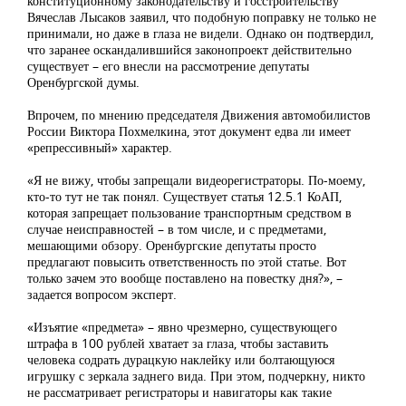
конституционному законодательству и госстроительству
Вячеслав Лысаков заявил, что подобную поправку не только не
принимали, но даже в глаза не видели. Однако он подтвердил,
что заранее оскандалившийся законопроект действительно
существует – его внесли на рассмотрение депутаты
Оренбургской думы.
Впрочем, по мнению председателя Движения автомобилистов
России Виктора Похмелкина, этот документ едва ли имеет
«репрессивный» характер.
«Я не вижу, чтобы запрещали видеорегистраторы. По-моему,
кто-то тут не так понял. Существует статья 12.5.1 КоАП,
которая запрещает пользование транспортным средством в
случае неисправностей – в том числе, и с предметами,
мешающими обзору. Оренбургские депутаты просто
предлагают повысить ответственность по этой статье. Вот
только зачем это вообще поставлено на повестку дня?», –
задается вопросом эксперт.
«Изъятие «предмета» – явно чрезмерно, существующего
штрафа в 100 рублей хватает за глаза, чтобы заставить
человека содрать дурацкую наклейку или болтающуюся
игрушку с зеркала заднего вида. При этом, подчеркну, никто
не рассматривает регистраторы и навигаторы как такие