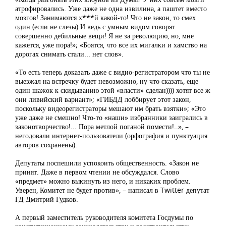
атрофировались. Уже даже не одна извилина, а паштет вместо
мозгов! Занимаются х***й какой-то! Что не закон, то смех
один (если не слезы) И ведь с умным видом говорят
совершенно дебильные вещи! Я не за революцию, но, мне
кажется, уже пора!»; «Боятся, что все их мигалки и хамство на
дорогах снимать стали... нет слов».
«То есть теперь доказать даже с видио-регистратором что ты не
выезжал на встречку будет невозможно, ну что сказать, еще
один шажок к скидыванию этой «власти» сделан)))) хотят все ж
они ливийский вариант»; «ГИБДД лоббирует этот закон,
поскольку видеорегистраторы мешают им брать взятки»; «Это
уже даже не смешно! Что-то «наши» избранники заигрались в
законотворчество!... Пора метлой поганой помести!..», –
негодовали интернет-пользователи (орфография и пунктуация
авторов сохранены).
Депутаты поспешили успокоить общественность. «Закон не
принят. Даже в первом чтении не обсуждался. Слово
«предмет» можно выкинуть из него, и никаких проблем.
Уверен, Комитет не будет против», – написал в Twitter депутат
ГД Дмитрий Гудков.
А первый заместитель руководителя комитета Госдумы по