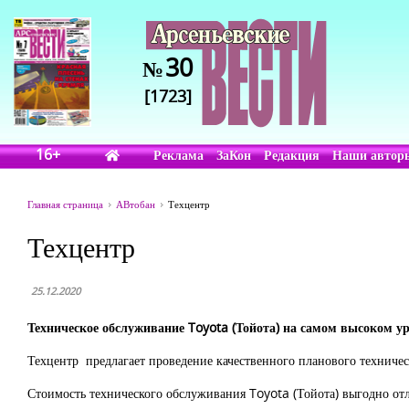
30
№
[1723]
16+
Реклама
ЗаКон
Редакция
Наши автор
Главная страница
АВтобан
Техцентр
Техцентр
25.12.2020
Техническое обслуживание Toyota (Тойота) на самом высоком ур
Техцентр предлагает проведение качественного планового техниче
Стоимость технического обслуживания Toyota (Тойота) выгодно отл