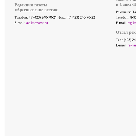
в Санкт-П
Редакция газеты
«
Арсеньевские вести
»:
Романенко Та
Телефон:
+7 (423) 240-70-21
, факс:
+7 (423) 240-70-22
Телефон: 8-9
E-mail:
av@arsvest.ru
E-mail:
rtg@
Отдел ре
Тел.: (423) 2
E-mail:
rekla