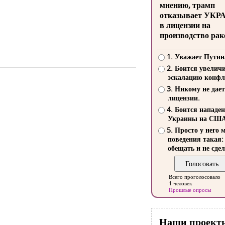
мнению, трамп
отказывает УКР
в лицензии на
производство рак
1. Уважает Путин
2. Боится увелич
эскалацию конфл
3. Никому не дает
лицензии.
4. Боится нападе
Украины на СШ
5. Просто у него 
поведения такая:
обещать и не сдел
Всего проголосовало
1 человек
Прошлые опросы
Наши проект