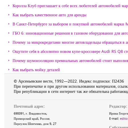
Королла Клуб приглашает к себе всех любителей автомобилей ма
Как выбрать качественное авто для аренды
В Санкт-Петербурге за выбором и покупкой автомобилей марки
ГБО 6: инновационные решения в газовом оборудовании для авт
Почему за микрокредитами многие автовладельцы обращаться в 
Ощутите себя в абсолютно новом купе-кроссовере Audi RS Q8 с
Почему шумоизоляцию премиальных автомобилей стоит выпол
Как выбрать мойку деталей
© Арсеньевские вести, 1992—2022. Индекс подписки: П2436
При перепечатке и при другом использовании материалов, ссылка
При републикации в сети интернет так же обязательна работающа
Почтовый адрес:
Редактор:
690091
, г.
Владивосток
,
Ирина Георги
Приморский край
,
Россия
.
E-mail:
edito
Переулок Шевченко
, дом 9, 27
Собственн