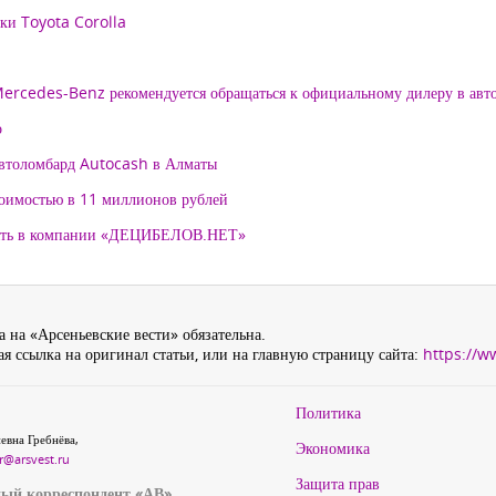
рки Toyota Corolla
 Mercedes-Benz рекомендуется обращаться к официальному дилеру в ав
о
автоломбард Autocash в Алматы
тоимостью в 11 миллионов рублей
нять в компании «ДЕЦИБЕЛОВ.НЕТ»
 на «Арсеньевские вести» обязательна.
я ссылка на оригинал статьи, или на главную страницу сайта:
https://w
Политика
евна Гребнёва,
Экономика
r@arsvest.ru
Защита прав
ый корреспондент «АВ»