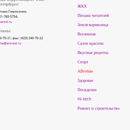
етербурге:
ЖКХ
тьяна Гаврииловна,
Письма читателей
21-765-5754,
narod.ru
Земля-кормилица
кламы:
Вселенная
40-70-21, факс: (423) 240-70-22
Салон красоты
ma@arsvest.ru
Вкусные рецепты
Спорт
АВтобан
Здоровье
Посиделки
Hi-tech
Ремонт и строительство