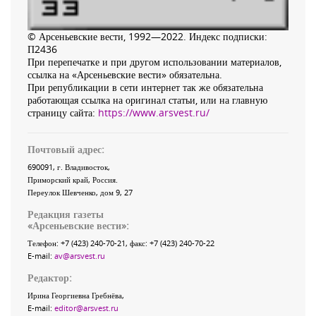
© Арсеньевские вести, 1992—2022. Индекс подписки:
П2436
При перепечатке и при другом использовании материалов,
ссылка на «Арсеньевские вести» обязательна.
При републикации в сети интернет так же обязательна
работающая ссылка на оригинал статьи, или на главную
страницу сайта:
https://www.arsvest.ru/
Почтовый адрес:
690091
, г.
Владивосток
,
Приморский край
,
Россия
.
Переулок Шевченко
, дом 9, 27
Редакция газеты
«
Арсеньевские вести
»:
Телефон:
+7 (423) 240-70-21
, факс:
+7 (423) 240-70-22
E-mail:
av@arsvest.ru
Редактор:
Ирина Георгиевна Гребнёва,
E-mail:
editor@arsvest.ru