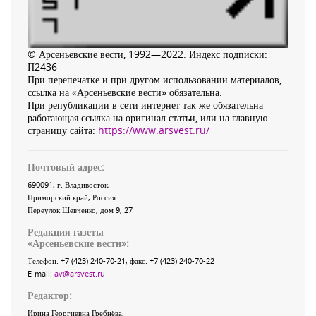
© Арсеньевские вести, 1992—2022. Индекс подписки:
П2436
При перепечатке и при другом использовании материалов,
ссылка на «Арсеньевские вести» обязательна.
При републикации в сети интернет так же обязательна
работающая ссылка на оригинал статьи, или на главную
страницу сайта:
https://www.arsvest.ru/
Почтовый адрес:
690091
, г.
Владивосток
,
Приморский край
,
Россия
.
Переулок Шевченко
, дом 9, 27
Редакция газеты
«
Арсеньевские вести
»:
Телефон:
+7 (423) 240-70-21
, факс:
+7 (423) 240-70-22
E-mail:
av@arsvest.ru
Редактор:
Ирина Георгиевна Гребнёва,