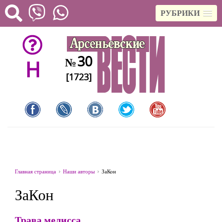
РУБРИКИ
30
№
H
[1723]
Главная страница
Наши авторы
ЗаКон
ЗаКон
Трава мелисса