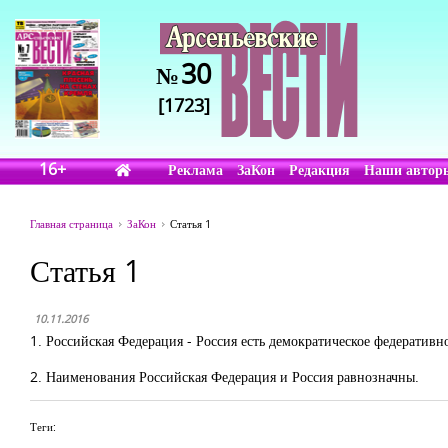
30
№
[1723]
16+
Реклама
ЗаКон
Редакция
Наши автор
Главная страница
ЗаКон
Статья 1
Статья 1
10.11.2016
1. Российская Федерация - Россия есть демократическое федеративн
2. Наименования Российская Федерация и Россия равнозначны.
Теги: