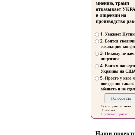
мнению, трамп
отказывает УКР
в лицензии на
производство рак
1. Уважает Путин
2. Боится увелич
эскалацию конфл
3. Никому не дает
лицензии.
4. Боится нападе
Украины на СШ
5. Просто у него 
поведения такая:
обещать и не сдел
Всего проголосовало
1 человек
Прошлые опросы
Наши проект