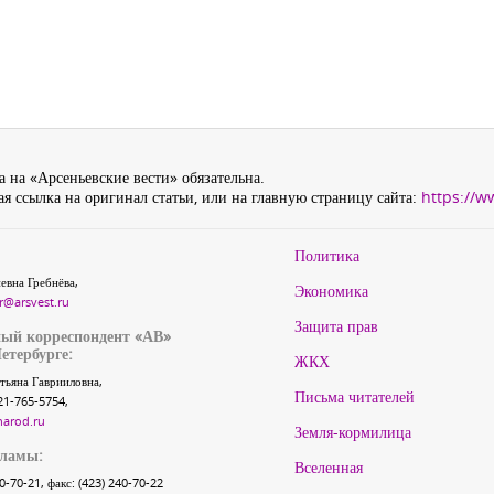
 на «Арсеньевские вести» обязательна.
я ссылка на оригинал статьи, или на главную страницу сайта:
https://w
Политика
евна Гребнёва,
Экономика
r@arsvest.ru
Защита прав
ый корреспондент «АВ»
етербурге:
ЖКХ
тьяна Гаврииловна,
Письма читателей
21-765-5754,
narod.ru
Земля-кормилица
кламы:
Вселенная
40-70-21, факс: (423) 240-70-22