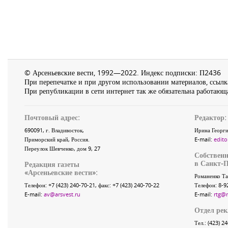
© Арсеньевские вести, 1992—2022. Индекс подписки: П2436
При перепечатке и при другом использовании материалов, ссылка
При републикации в сети интернет так же обязательна работающа
Почтовый адрес:
Редактор:
690091
, г.
Владивосток
,
Ирина Георги
Приморский край
,
Россия
.
E-mail:
edito
Переулок Шевченко
, дом 9, 27
Собственн
в Санкт-П
Редакция газеты
«
Арсеньевские вести
»:
Романенко Та
Телефон:
+7 (423) 240-70-21
, факс:
+7 (423) 240-70-22
Телефон: 8-9
E-mail:
av@arsvest.ru
E-mail:
rtg@
Отдел ре
Тел.: (423) 2