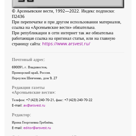
© Арсеньевские вести, 1992—2022. Индекс подписки:
П2436
При перепечатке и при другом использовании материалов,
ссылка на «Арсеньевские вести» обязательна.
При републикации в сети интернет так же обязательна
работающая ссылка на оригинал статьи, или на главную
страницу сайта:
https://www.arsvest.ru/
Почтовый адрес:
690091
, г.
Владивосток
,
Приморский край
,
Россия
.
Переулок Шевченко
, дом 9, 27
Редакция газеты
«
Арсеньевские вести
»:
Телефон:
+7 (423) 240-70-21
, факс:
+7 (423) 240-70-22
E-mail:
av@arsvest.ru
Редактор:
Ирина Георгиевна Гребнёва,
E-mail:
editor@arsvest.ru