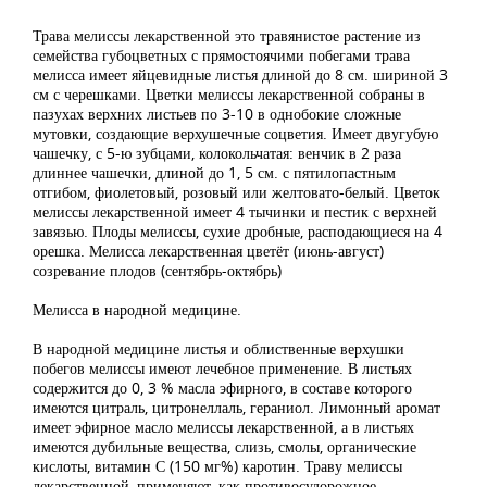
Трава мелиссы лекарственной это травянистое растение из
семейства губоцветных с прямостоячими побегами трава
мелисса имеет яйцевидные листья длиной до 8 см. шириной 3
см с черешками. Цветки мелиссы лекарственной собраны в
пазухах верхних листьев по 3-10 в однобокие сложные
мутовки, создающие верхушечные соцветия. Имеет двугубую
чашечку, с 5-ю зубцами, колокольчатая: венчик в 2 раза
длиннее чашечки, длиной до 1, 5 см. с пятилопастным
отгибом, фиолетовый, розовый или желтовато-белый. Цветок
мелиссы лекарственной имеет 4 тычинки и пестик с верхней
завязью. Плоды мелиссы, сухие дробные, расподающиеся на 4
орешка. Мелисса лекарственная цветёт (июнь-август)
созревание плодов (сентябрь-октябрь)
Мелисса в народной медицине.
В народной медицине листья и облиственные верхушки
побегов мелиссы имеют лечебное применение. В листьях
содержится до 0, 3 % масла эфирного, в составе которого
имеются цитраль, цитронеллаль, гераниол. Лимонный аромат
имеет эфирное масло мелиссы лекарственной, а в листьях
имеются дубильные вещества, слизь, смолы, органические
кислоты, витамин С (150 мг%) каротин. Траву мелиссы
лекарственной, применяют, как противосудорожное