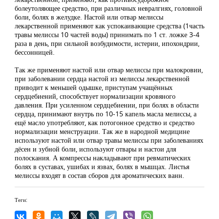
болеутоляющее средство, при различных невралгиях, головной
боли, болях в желудке. Настой или отвар мелиссы
лекарственной применяют как успокаивающие средства (1часть
травы мелиссы 10 частей воды) принимать по 1 ст. ложке 3-4
раза в день, при сильной возбудимости, истерии, ипохондрии,
бессонницей.
Так же применяют настой или отвар мелиссы при малокровии,
при заболевании сердца настой из мелиссы лекарственной
приводит к меньшей одышке, приступам учащённых
сердцебиений, способствует нормализации кровяного
давления. При усиленном сердцебиении, при болях в области
сердца, принимают внутрь по 10-15 капель масла мелиссы, а
ещё масло употребляют, как потогонное средство и средство
нормализации менструации. Так же в народной медицине
используют настой или отвар травы мелиссы при заболеваниях
дёсен и зубной боли, используют отвары и настои для
полоскания. А компрессы накладывают при ревматических
болях в суставах, ушибах и язвах, болях в мышцах. Листья
мелиссы входят в состав сборов для ароматических ванн.
Теги: