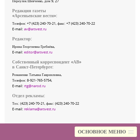
Переулок Шевченко
, дом 9, 27
Редакция газеты
«
Арсеньевские вести
»:
Телефон:
+7 (423) 240-70-21
, факс:
+7 (423) 240-70-22
E-mail:
av@arsvest.ru
Редактор:
Ирина Георгиевна Гребнёва,
E-mail:
editor@arsvest.ru
Собственный корреспондент «АВ»
в Санкт-Петербурге:
Романенко Татьяна Гаврииловна,
Телефон: 8-921-765-5754,
E-mail:
rtg@narod.ru
Отдел рекламы:
Тел.: (423) 240-70-21, факс: (423) 240-70-22
E-mail:
reklama@arsvest.ru
ОСНОВНОЕ МЕНЮ