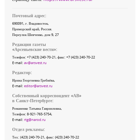
Почтовый адрес:
690091
, г.
Владивосток
,
Приморский край
,
Россия
.
Переулок Шевченко
, дом 9, 27
Редакция газеты
«
Арсеньевские вести
»:
Телефон:
+7 (423) 240-70-21
, факс:
+7 (423) 240-70-22
E-mail:
av@arsvest.ru
Редактор:
Ирина Георгиевна Гребнёва,
E-mail:
editor@arsvest.ru
Собственный корреспондент «АВ»
в Санкт-Петербурге:
Романенко Татьяна Гаврииловна,
Телефон: 8-921-765-5754,
E-mail:
rtg@narod.ru
Отдел рекламы:
Тел.: (423) 240-70-21, факс: (423) 240-70-22