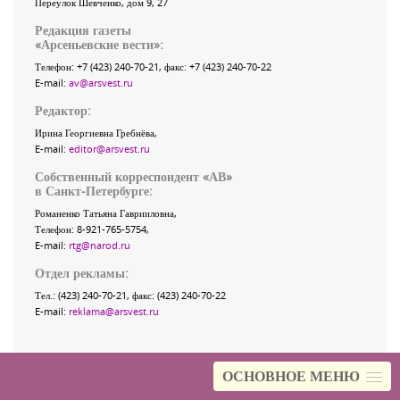
Переулок Шевченко
, дом 9, 27
Редакция газеты
«
Арсеньевские вести
»:
Телефон:
+7 (423) 240-70-21
, факс:
+7 (423) 240-70-22
E-mail:
av@arsvest.ru
Редактор:
Ирина Георгиевна Гребнёва,
E-mail:
editor@arsvest.ru
Собственный корреспондент «АВ»
в Санкт-Петербурге:
Романенко Татьяна Гаврииловна,
Телефон: 8-921-765-5754,
E-mail:
rtg@narod.ru
Отдел рекламы:
Тел.: (423) 240-70-21, факс: (423) 240-70-22
E-mail:
reklama@arsvest.ru
ОСНОВНОЕ МЕНЮ