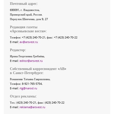
Почтовый адрес:
690091
, г.
Владивосток
,
Приморский край
,
Россия
.
Переулок Шевченко
, дом 9, 27
Редакция газеты
«
Арсеньевские вести
»:
Телефон:
+7 (423) 240-70-21
, факс:
+7 (423) 240-70-22
E-mail:
av@arsvest.ru
Редактор:
Ирина Георгиевна Гребнёва,
E-mail:
editor@arsvest.ru
Собственный корреспондент «АВ»
в Санкт-Петербурге:
Романенко Татьяна Гаврииловна,
Телефон: 8-921-765-5754,
E-mail:
rtg@narod.ru
Отдел рекламы:
Тел.: (423) 240-70-21, факс: (423) 240-70-22
E-mail:
reklama@arsvest.ru