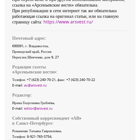
ссылка на «Арсеньевские вести» обязательна.
При републикации в сети интернет так же обязательна
работающая ссылка на оригинал статьи, или на главную
страницу сайта:
https://www.arsvest.ru/
Почтовый адрес:
690091
, г.
Владивосток
,
Приморский край
,
Россия
.
Переулок Шевченко
, дом 9, 27
Редакция газеты
«
Арсеньевские вести
»:
Телефон:
+7 (423) 240-70-21
, факс:
+7 (423) 240-70-22
E-mail:
av@arsvest.ru
Редактор:
Ирина Георгиевна Гребнёва,
E-mail:
editor@arsvest.ru
Собственный корреспондент «АВ»
в Санкт-Петербурге:
Романенко Татьяна Гаврииловна,
Телефон: 8-921-765-5754,