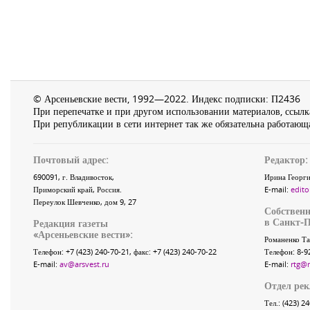
© Арсеньевские вести, 1992—2022. Индекс подписки: П2436
При перепечатке и при другом использовании материалов, ссылка
При републикации в сети интернет так же обязательна работающа
Почтовый адрес:
Редактор:
690091
, г.
Владивосток
,
Ирина Георги
Приморский край
,
Россия
.
E-mail:
edito
Переулок Шевченко
, дом 9, 27
Собственн
в Санкт-П
Редакция газеты
«
Арсеньевские вести
»:
Романенко Та
Телефон:
+7 (423) 240-70-21
, факс:
+7 (423) 240-70-22
Телефон: 8-9
E-mail:
av@arsvest.ru
E-mail:
rtg@
Отдел ре
Тел.: (423) 2