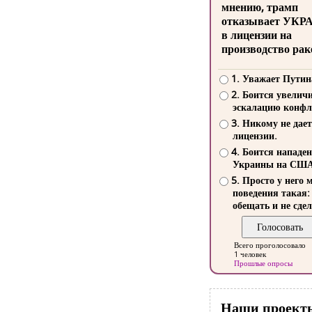
мнению, трамп
отказывает УКР
в лицензии на
производство рак
1. Уважает Путин
2. Боится увелич
эскалацию конфл
3. Никому не дает
лицензии.
4. Боится нападе
Украины на СШ
5. Просто у него 
поведения такая:
обещать и не сдел
Всего проголосовало
1 человек
Прошлые опросы
Наши проект