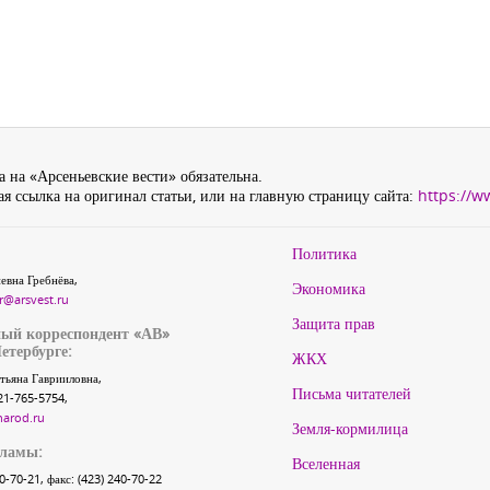
 на «Арсеньевские вести» обязательна.
я ссылка на оригинал статьи, или на главную страницу сайта:
https://w
Политика
евна Гребнёва,
Экономика
r@arsvest.ru
Защита прав
ый корреспондент «АВ»
етербурге:
ЖКХ
тьяна Гаврииловна,
Письма читателей
21-765-5754,
narod.ru
Земля-кормилица
кламы:
Вселенная
40-70-21, факс: (423) 240-70-22