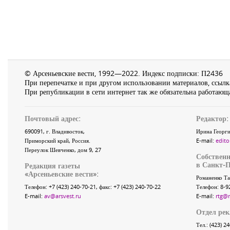
© Арсеньевские вести, 1992—2022. Индекс подписки: П2436
При перепечатке и при другом использовании материалов, ссылка
При републикации в сети интернет так же обязательна работающа
Почтовый адрес:
Редактор:
690091
, г.
Владивосток
,
Ирина Георги
Приморский край
,
Россия
.
E-mail:
edito
Переулок Шевченко
, дом 9, 27
Собственн
в Санкт-П
Редакция газеты
«
Арсеньевские вести
»:
Романенко Та
Телефон:
+7 (423) 240-70-21
, факс:
+7 (423) 240-70-22
Телефон: 8-9
E-mail:
av@arsvest.ru
E-mail:
rtg@
Отдел ре
Тел.: (423) 2