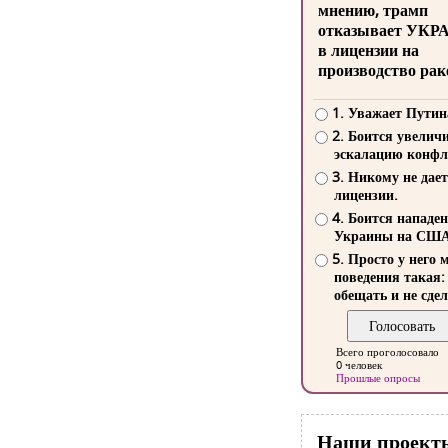
мнению, трамп
отказывает УКР
в лицензии на
производство рак
1. Уважает Путин
2. Боится увелич
эскалацию конфл
3. Никому не дает
лицензии.
4. Боится нападе
Украины на СШ
5. Просто у него 
поведения такая:
обещать и не сдел
Всего проголосовало
0 человек
Прошлые опросы
Наши проект