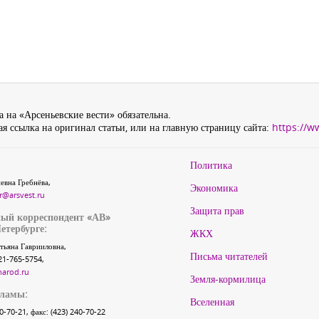
 на «Арсеньевские вести» обязательна.
я ссылка на оригинал статьи, или на главную страницу сайта:
https://w
Политика
евна Гребнёва,
Экономика
r@arsvest.ru
Защита прав
ый корреспондент «АВ»
етербурге:
ЖКХ
тьяна Гаврииловна,
Письма читателей
21-765-5754,
narod.ru
Земля-кормилица
кламы:
Вселенная
40-70-21, факс: (423) 240-70-22