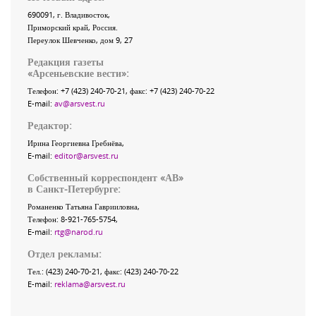
690091
, г.
Владивосток
,
Приморский край
,
Россия
.
Переулок Шевченко
, дом 9, 27
Редакция газеты
«
Арсеньевские вести
»:
Телефон:
+7 (423) 240-70-21
, факс:
+7 (423) 240-70-22
E-mail:
av@arsvest.ru
Редактор:
Ирина Георгиевна Гребнёва,
E-mail:
editor@arsvest.ru
Собственный корреспондент «АВ»
в Санкт-Петербурге:
Романенко Татьяна Гаврииловна,
Телефон: 8-921-765-5754,
E-mail:
rtg@narod.ru
Отдел рекламы:
Тел.: (423) 240-70-21, факс: (423) 240-70-22
E-mail:
reklama@arsvest.ru