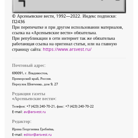
© Арсеньевские вести, 1992—2022. Индекс подписки:
П2436
При перепечатке и при другом использовании материалов,
ссылка на «Арсеньевские вести» обязательна.
При републикации в сети интернет так же обязательна
работающая ссылка на оригинал статьи, или на главную
страницу сайта:
https://www.arsvest.ru/
Почтовый адрес:
690091
, г.
Владивосток
,
Приморский край
,
Россия
.
Переулок Шевченко
, дом 9, 27
Редакция газеты
«
Арсеньевские вести
»:
Телефон:
+7 (423) 240-70-21
, факс:
+7 (423) 240-70-22
E-mail:
av@arsvest.ru
Редактор:
Ирина Георгиевна Гребнёва,
E-mail:
editor@arsvest.ru