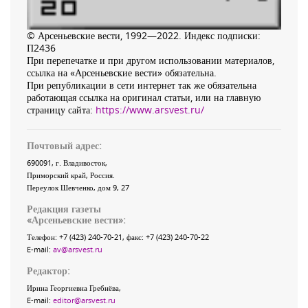
© Арсеньевские вести, 1992—2022. Индекс подписки:
П2436
При перепечатке и при другом использовании материалов,
ссылка на «Арсеньевские вести» обязательна.
При републикации в сети интернет так же обязательна
работающая ссылка на оригинал статьи, или на главную
страницу сайта:
https://www.arsvest.ru/
Почтовый адрес:
690091
, г.
Владивосток
,
Приморский край
,
Россия
.
Переулок Шевченко
, дом 9, 27
Редакция газеты
«
Арсеньевские вести
»:
Телефон:
+7 (423) 240-70-21
, факс:
+7 (423) 240-70-22
E-mail:
av@arsvest.ru
Редактор:
Ирина Георгиевна Гребнёва,
E-mail:
editor@arsvest.ru