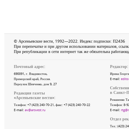
© Арсеньевские вести, 1992—2022. Индекс подписки: П2436
При перепечатке и при другом использовании материалов, ссылка
При републикации в сети интернет так же обязательна работающа
Почтовый адрес:
Редактор:
690091
, г.
Владивосток
,
Ирина Георги
Приморский край
,
Россия
.
E-mail:
edito
Переулок Шевченко
, дом 9, 27
Собственн
в Санкт-П
Редакция газеты
«
Арсеньевские вести
»:
Романенко Та
Телефон:
+7 (423) 240-70-21
, факс:
+7 (423) 240-70-22
Телефон: 8-9
E-mail:
av@arsvest.ru
E-mail:
rtg@
Отдел ре
Тел.: (423) 2