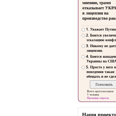
мнению, трамп
отказывает УКР
в лицензии на
производство рак
1. Уважает Путин
2. Боится увелич
эскалацию конфл
3. Никому не дает
лицензии.
4. Боится нападе
Украины на СШ
5. Просто у него 
поведения такая:
обещать и не сдел
Всего проголосовало
1 человек
Прошлые опросы
Наши проект