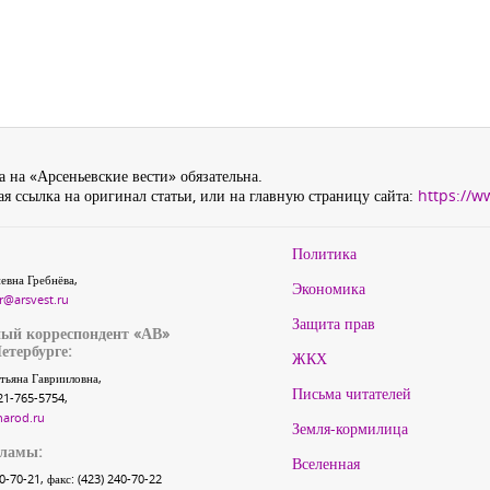
 на «Арсеньевские вести» обязательна.
я ссылка на оригинал статьи, или на главную страницу сайта:
https://w
Политика
евна Гребнёва,
Экономика
r@arsvest.ru
Защита прав
ый корреспондент «АВ»
етербурге:
ЖКХ
тьяна Гаврииловна,
Письма читателей
21-765-5754,
narod.ru
Земля-кормилица
кламы:
Вселенная
40-70-21, факс: (423) 240-70-22