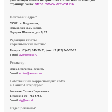
страницу сайта:
https://www.arsvest.ru/
Почтовый адрес:
690091
, г.
Владивосток
,
Приморский край
,
Россия
.
Переулок Шевченко
, дом 9, 27
Редакция газеты
«
Арсеньевские вести
»:
Телефон:
+7 (423) 240-70-21
, факс:
+7 (423) 240-70-22
E-mail:
av@arsvest.ru
Редактор:
Ирина Георгиевна Гребнёва,
E-mail:
editor@arsvest.ru
Собственный корреспондент «АВ»
в Санкт-Петербурге:
Романенко Татьяна Гаврииловна,
Телефон: 8-921-765-5754,
E-mail:
rtg@narod.ru
Отдел рекламы: