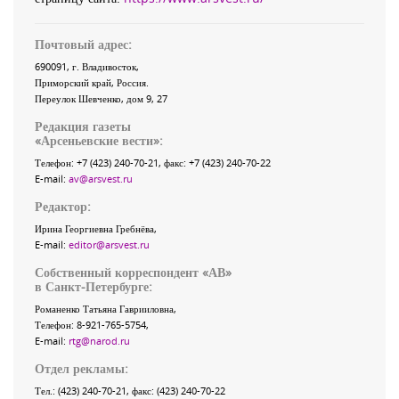
Почтовый адрес:
690091
, г.
Владивосток
,
Приморский край
,
Россия
.
Переулок Шевченко
, дом 9, 27
Редакция газеты
«
Арсеньевские вести
»:
Телефон:
+7 (423) 240-70-21
, факс:
+7 (423) 240-70-22
E-mail:
av@arsvest.ru
Редактор:
Ирина Георгиевна Гребнёва,
E-mail:
editor@arsvest.ru
Собственный корреспондент «АВ»
в Санкт-Петербурге:
Романенко Татьяна Гаврииловна,
Телефон: 8-921-765-5754,
E-mail:
rtg@narod.ru
Отдел рекламы:
Тел.: (423) 240-70-21, факс: (423) 240-70-22