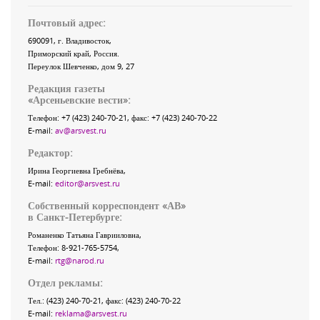
Почтовый адрес:
690091
, г.
Владивосток
,
Приморский край
,
Россия
.
Переулок Шевченко
, дом 9, 27
Редакция газеты
«
Арсеньевские вести
»:
Телефон:
+7 (423) 240-70-21
, факс:
+7 (423) 240-70-22
E-mail:
av@arsvest.ru
Редактор:
Ирина Георгиевна Гребнёва,
E-mail:
editor@arsvest.ru
Собственный корреспондент «АВ»
в Санкт-Петербурге:
Романенко Татьяна Гаврииловна,
Телефон: 8-921-765-5754,
E-mail:
rtg@narod.ru
Отдел рекламы:
Тел.: (423) 240-70-21, факс: (423) 240-70-22
E-mail:
reklama@arsvest.ru