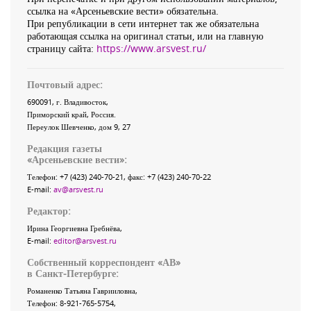
ссылка на «Арсеньевские вести» обязательна.
При републикации в сети интернет так же обязательна
работающая ссылка на оригинал статьи, или на главную
страницу сайта:
https://www.arsvest.ru/
Почтовый адрес:
690091
, г.
Владивосток
,
Приморский край
,
Россия
.
Переулок Шевченко
, дом 9, 27
Редакция газеты
«
Арсеньевские вести
»:
Телефон:
+7 (423) 240-70-21
, факс:
+7 (423) 240-70-22
E-mail:
av@arsvest.ru
Редактор:
Ирина Георгиевна Гребнёва,
E-mail:
editor@arsvest.ru
Собственный корреспондент «АВ»
в Санкт-Петербурге:
Романенко Татьяна Гаврииловна,
Телефон: 8-921-765-5754,