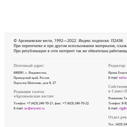
© Арсеньевские вести, 1992—2022. Индекс подписки: П2436
При перепечатке и при другом использовании материалов, ссылка
При републикации в сети интернет так же обязательна работающа
Почтовый адрес:
Редактор:
690091
, г.
Владивосток
,
Ирина Георги
Приморский край
,
Россия
.
E-mail:
edito
Переулок Шевченко
, дом 9, 27
Собственн
в Санкт-П
Редакция газеты
«
Арсеньевские вести
»:
Романенко Та
Телефон:
+7 (423) 240-70-21
, факс:
+7 (423) 240-70-22
Телефон: 8-9
E-mail:
av@arsvest.ru
E-mail:
rtg@
Отдел ре
Тел.: (423) 2