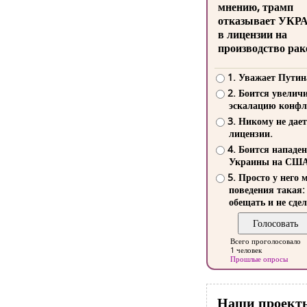
мнению, трамп
отказывает УКР
в лицензии на
производство рак
1. Уважает Путин
2. Боится увелич
эскалацию конфл
3. Никому не дает
лицензии.
4. Боится нападе
Украины на СШ
5. Просто у него 
поведения такая:
обещать и не сдел
Всего проголосовало
1 человек
Прошлые опросы
Наши проект