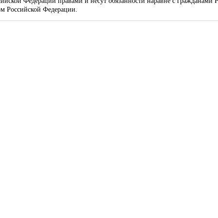
сийской Федерации правами и несут обязанности наравне с гражданами Р
м Российской Федерации.