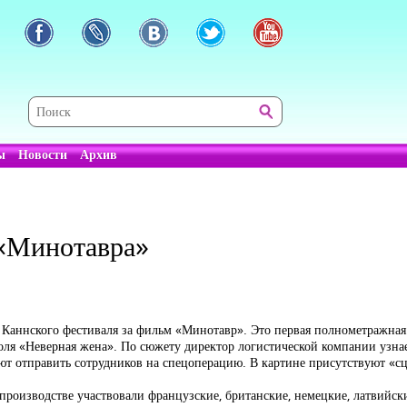
ы
Новости
Архив
 «Минотавра»
Каннского фестиваля за фильм «Минотавр». Это первая полнометражная р
ля «Неверная жена». По сюжету директор логистической компании узнае
ют отправить сотрудников на спецоперацию. В картине присутствуют «сц
роизводстве участвовали французские, британские, немецкие, латвийски