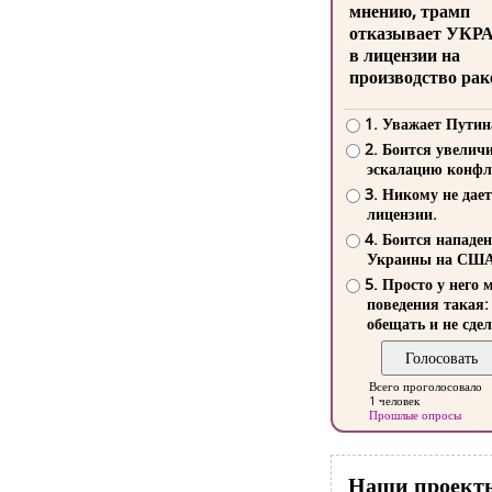
мнению, трамп
отказывает УКР
в лицензии на
производство рак
1. Уважает Путин
2. Боится увелич
эскалацию конфл
3. Никому не дает
лицензии.
4. Боится нападе
Украины на СШ
5. Просто у него 
поведения такая:
обещать и не сдел
Всего проголосовало
1 человек
Прошлые опросы
Наши проект