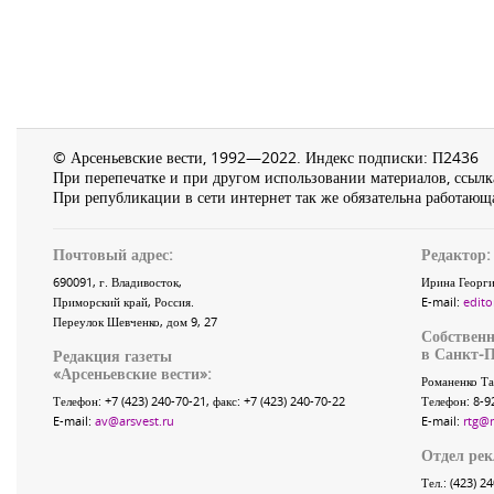
© Арсеньевские вести, 1992—2022. Индекс подписки: П2436
При перепечатке и при другом использовании материалов, ссылка
При републикации в сети интернет так же обязательна работающа
Почтовый адрес:
Редактор:
690091
, г.
Владивосток
,
Ирина Георги
Приморский край
,
Россия
.
E-mail:
edito
Переулок Шевченко
, дом 9, 27
Собственн
в Санкт-П
Редакция газеты
«
Арсеньевские вести
»:
Романенко Та
Телефон:
+7 (423) 240-70-21
, факс:
+7 (423) 240-70-22
Телефон: 8-9
E-mail:
av@arsvest.ru
E-mail:
rtg@
Отдел ре
Тел.: (423) 2