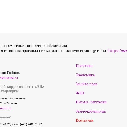
 на «Арсеньевские вести» обязательна.
я ссылка на оригинал статьи, или на главную страницу сайта:
https://w
Политика
евна Гребнёва,
Экономика
r@arsvest.ru
Защита прав
ый корреспондент «АВ»
етербурге:
ЖКХ
тьяна Гаврииловна,
Письма читателей
21-765-5754,
narod.ru
Земля-кормилица
кламы:
Вселенная
40-70-21, факс: (423) 240-70-22