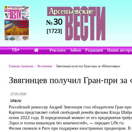
30
№
[1723]
16+
Реклама
ЗаКон
Редакция
Наши автор
Главная страница
Вселенная
Звягинцев получил Гран-при за «Минотавра»
Звягинцев получил Гран-при за
27.05.2026
Ura.ru
Российский режиссер Андрей Звягинцев стал обладателем Гран-при 
Картина представляет собой свободный ремейк фильма Клода Шабро
осени 2022 года. В определенный момент от его предприятия требу
Ларсе и толпы инвалидов без конечностей», — передает Life.ru.
Фильм снимали в Риге при поддержке иностранных продюсеров. В п