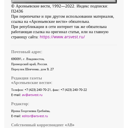
© Арсеньевские вести, 1992—2022. Индекс подписки:
П2436
При перепечатке и при другом использовании материалов,
ссылка на «Арсеньевские вести» обязательна.
При републикации в сети интернет так же обязательна
работающая ссылка на оригинал статьи, или на главную
страницу сайта:
https://www.arsvest.ru/
Почтовый адрес:
690091
, г.
Владивосток
,
Приморский край
,
Россия
.
Переулок Шевченко
, дом 9, 27
Редакция газеты
«
Арсеньевские вести
»:
Телефон:
+7 (423) 240-70-21
, факс:
+7 (423) 240-70-22
E-mail:
av@arsvest.ru
Редактор:
Ирина Георгиевна Гребнёва,
E-mail:
editor@arsvest.ru
Собственный корреспондент «АВ»