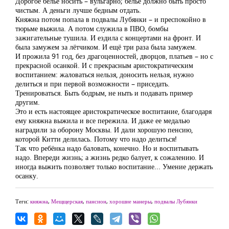
Дорогое белье носить – вульгарно; белье должно быть просто
чистым. А деньги лучше бедным отдать.
Княжна потом попала в подвалы Лубянки – и преспокойно в
тюрьме выжила. А потом служила в ПВО, бомбы
зажигательные тушила. И ездила с концертами на фронт. И
была замужем за лётчиком. И ещё три раза была замужем.
И прожила 91 год, без драгоценностей, дворцов, платьев – но с
прекрасной осанкой. И с прекрасным аристократическим
воспитанием: жаловаться нельзя, доносить нельзя, нужно
делиться и при первой возможности – приседать.
Тренироваться. Быть бодрым, не ныть и подавать пример
другим.
Это и есть настоящее аристократическое воспитание, благодаря
ему княжна выжила и все пережила. И даже ее медалью
наградили за оборону Москвы. И дали хорошую пенсию,
которой Китти делилась. Потому что надо делиться!
Так что ребёнка надо баловать, конечно. Но и воспитывать
надо. Впереди жизнь; а жизнь редко балует, к сожалению. И
иногда выжить позволяет только воспитание... Умение держать
осанку.
Теги:
княжна
,
Мещщерская
,
пансион
,
хорошие манеры
,
подвалы Лубянки