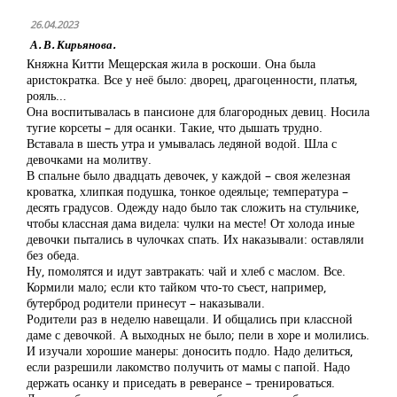
26.04.2023
А. В. Кирьянова.
Княжна Китти Мещерская жила в роскоши. Она была
аристократка. Все у неё было: дворец, драгоценности, платья,
рояль...
Она воспитывалась в пансионе для благородных девиц. Носила
тугие корсеты – для осанки. Такие, что дышать трудно.
Вставала в шесть утра и умывалась ледяной водой. Шла с
девочками на молитву.
В спальне было двадцать девочек, у каждой – своя железная
кроватка, хлипкая подушка, тонкое одеяльце; температура –
десять градусов. Одежду надо было так сложить на стульчике,
чтобы классная дама видела: чулки на месте! От холода иные
девочки пытались в чулочках спать. Их наказывали: оставляли
без обеда.
Ну, помолятся и идут завтракать: чай и хлеб с маслом. Все.
Кормили мало; если кто тайком что-то съест, например,
бутерброд родители принесут – наказывали.
Родители раз в неделю навещали. И общались при классной
даме с девочкой. А выходных не было; пели в хоре и молились.
И изучали хорошие манеры: доносить подло. Надо делиться,
если разрешили лакомство получить от мамы с папой. Надо
держать осанку и приседать в реверансе – тренироваться.