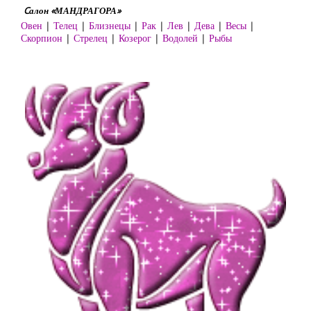
Cалон «МАНДРАГОРА»
Овен
|
Телец
|
Близнецы
|
Рак
|
Лев
|
Дева
|
Весы
|
Скорпион
|
Стрелец
|
Козерог
|
Водолей
|
Рыбы