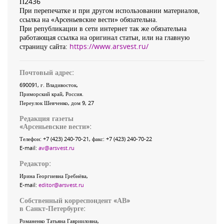
П2436
При перепечатке и при другом использовании материалов,
ссылка на «Арсеньевские вести» обязательна.
При републикации в сети интернет так же обязательна
работающая ссылка на оригинал статьи, или на главную
страницу сайта:
https://www.arsvest.ru/
Почтовый адрес:
690091
, г.
Владивосток
,
Приморский край
,
Россия
.
Переулок Шевченко
, дом 9, 27
Редакция газеты
«
Арсеньевские вести
»:
Телефон:
+7 (423) 240-70-21
, факс:
+7 (423) 240-70-22
E-mail:
av@arsvest.ru
Редактор:
Ирина Георгиевна Гребнёва,
E-mail:
editor@arsvest.ru
Собственный корреспондент «АВ»
в Санкт-Петербурге:
Романенко Татьяна Гаврииловна,