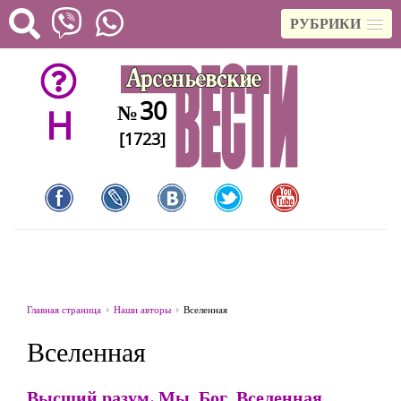
РУБРИКИ
30
№
H
[1723]
Главная страница
Наши авторы
Вселенная
Вселенная
Высший разум. Мы, Бог, Вселенная