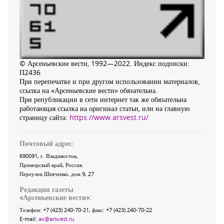
© Арсеньевские вести, 1992—2022. Индекс подписки:
П2436
При перепечатке и при другом использовании материалов,
ссылка на «Арсеньевские вести» обязательна.
При републикации в сети интернет так же обязательна
работающая ссылка на оригинал статьи, или на главную
страницу сайта:
https://www.arsvest.ru/
Почтовый адрес:
690091
, г.
Владивосток
,
Приморский край
,
Россия
.
Переулок Шевченко
, дом 9, 27
Редакция газеты
«
Арсеньевские вести
»:
Телефон:
+7 (423) 240-70-21
, факс:
+7 (423) 240-70-22
E-mail:
av@arsvest.ru