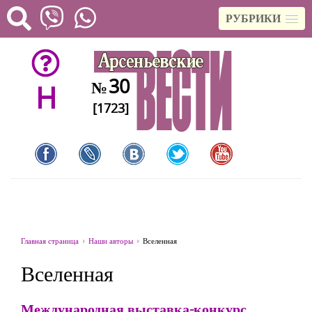
РУБРИКИ
30
№
H
[1723]
Главная страница
Наши авторы
Вселенная
Вселенная
Международная выставка-конкурс