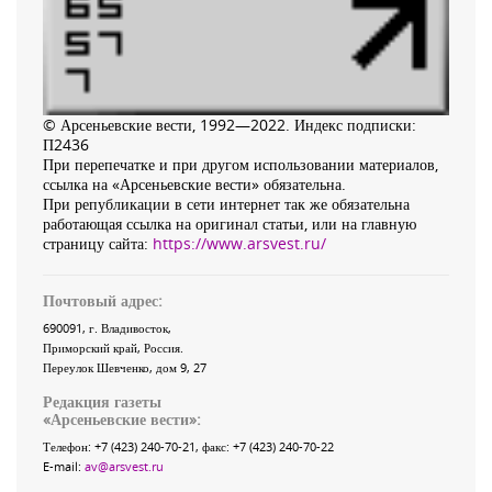
© Арсеньевские вести, 1992—2022. Индекс подписки:
П2436
При перепечатке и при другом использовании материалов,
ссылка на «Арсеньевские вести» обязательна.
При републикации в сети интернет так же обязательна
работающая ссылка на оригинал статьи, или на главную
страницу сайта:
https://www.arsvest.ru/
Почтовый адрес:
690091
, г.
Владивосток
,
Приморский край
,
Россия
.
Переулок Шевченко
, дом 9, 27
Редакция газеты
«
Арсеньевские вести
»:
Телефон:
+7 (423) 240-70-21
, факс:
+7 (423) 240-70-22
E-mail:
av@arsvest.ru