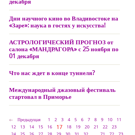
декабря
Дни научного кино во Владивостоке на
«Заре»: наука в гостях у искусства!
АСТРОЛОГИЧЕСКИЙ ПРОГНОЗ от
салона «МАНДРАГОРА» с 25 ноября по
01 декабря
Что нас ждет в конце туннеля?
Международный джазовый фестиваль
стартовал в Приморье
Предыдущая
1
2
3
4
5
6
7
8
9
10
11
17
12
13
14
15
16
18
19
20
21
22
23
24
25
26
27
28
29
30
31
32
...
71
72
73